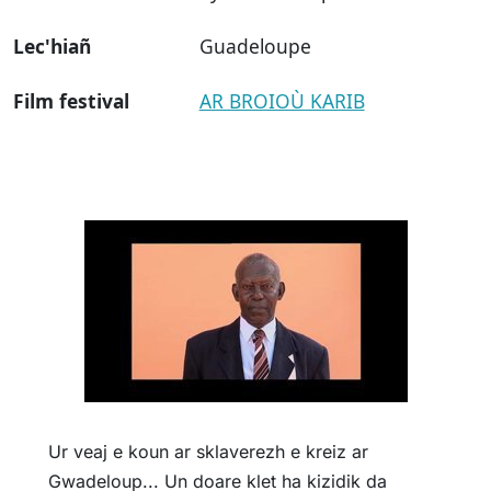
Lec'hiañ
Guadeloupe
Film festival
AR BROIOÙ KARIB
Ur veaj e koun ar sklaverezh e kreiz ar
Gwadeloup... Un doare klet ha kizidik da