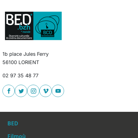
1b place Jules Ferry
56100 LORIENT
02 97 35 48 77
BED
Filmoù