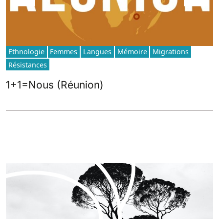
Ethnologie
Femmes
Langues
Mémoire
Migrations
Résistances
1+1=Nous (Réunion)