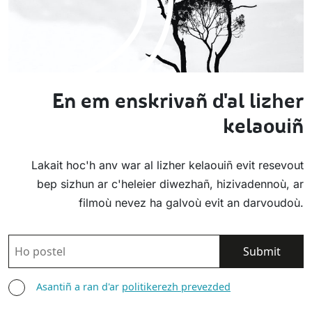
En em enskrivañ d'al lizher
kelaouiñ
Lakait hoc'h anv war al lizher kelaouiñ evit resevout
bep sizhun ar c'heleier diwezhañ, hizivadennoù, ar
filmoù nevez ha galvoù evit an darvoudoù.
POSTEL
ASANTIÑ
Asantiñ a ran d'ar
politikerezh prevezded