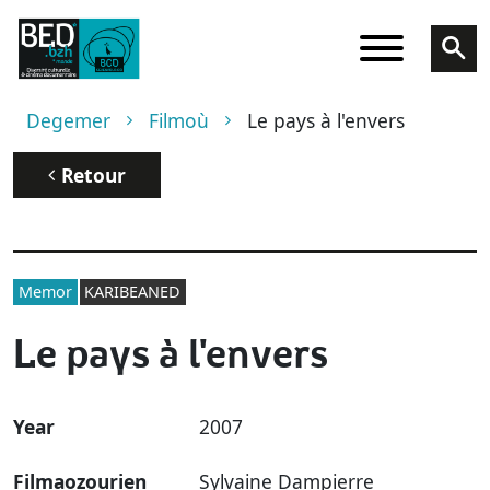
Skip to main content
Breadcrumb
Degemer
Filmoù
Le pays à l'envers
Retour
Memor
KARIBEANED
Le pays à l'envers
Year
2007
Filmaozourien
Sylvaine Dampierre