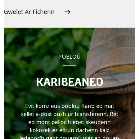
Gwelet Ar Fichenn
POBLOÙ
KARIBEANED
Evit komz eus pobloù Karib eo mat
sellet a-dost ouzh ur blanisferenn. Ret
eo mont pelloc'h eget skeudenn
kokozek ez eo un dachenn kalz
ledanoc'h gant douaroù war an douar-