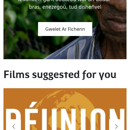
bras, enezegoù, tud disheñvel
Gwelet Ar Fichenn
Films suggested for you