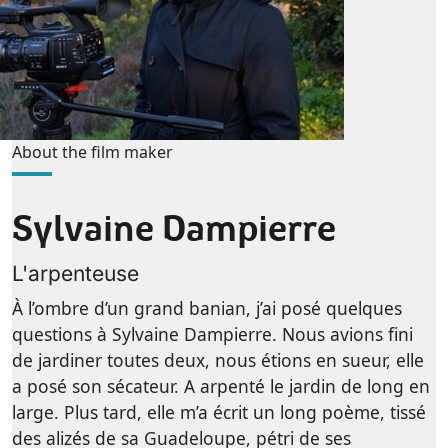
About the film maker
Sylvaine Dampierre
L'arpenteuse
À l’ombre d’un grand banian, j’ai posé quelques
questions à Sylvaine Dampierre. Nous avions fini
de jardiner toutes deux, nous étions en sueur, elle
a posé son sécateur. A arpenté le jardin de long en
large. Plus tard, elle m’a écrit un long poème, tissé
des alizés de sa Guadeloupe, pétri de ses