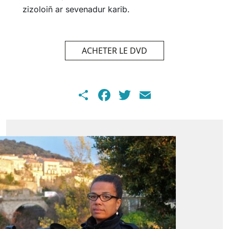
zizoloiñ ar sevenadur karib.
ACHETER LE DVD
Share
Facebook
Twitter
Email