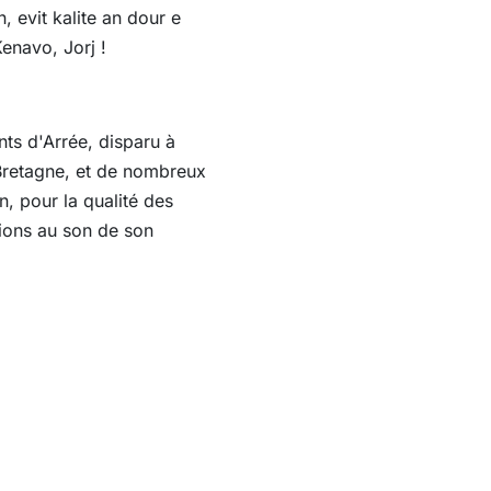
 evit kalite an dour e
Kenavo, Jorj !
ts d'Arrée, disparu à
-Bretagne, et de nombreux
, pour la qualité des
tions au son de son