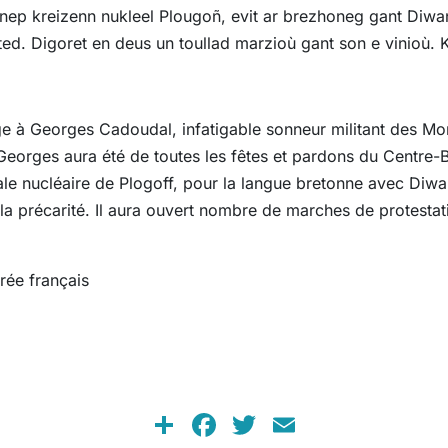
nep kreizenn nukleel Plougoñ, evit ar brezhoneg gant Diwan,
ted. Digoret en deus un toullad marzioù gant son e vinioù. 
 à Georges Cadoudal, infatigable sonneur militant des Mon
Georges aura été de toutes les fêtes et pardons du Centre
ale nucléaire de Plogoff, pour la langue bretonne avec Diwan
la précarité. Il aura ouvert nombre de marches de protesta
trée français
Share
Facebook
Twitter
Email