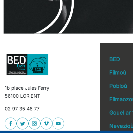
BED
Filmoù
Pobloù
1b place Jules Ferry
Main 
56100 LORIENT
Filmaozo
02 97 35 48 77
Gouel ar 
Nevezio