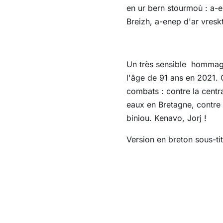
en ur bern stourmoù : a-e
Breizh, a-enep d'ar vresk
Un très sensible hommage
l'âge de 91 ans en 2021. 
combats : contre la centr
eaux en Bretagne, contre 
biniou. Kenavo, Jorj !
Version en breton sous-ti