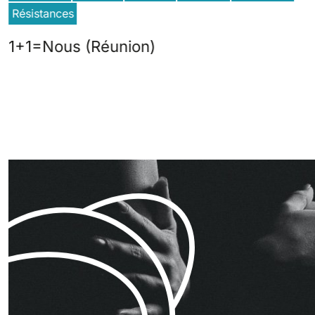
Résistances
1+1=Nous (Réunion)