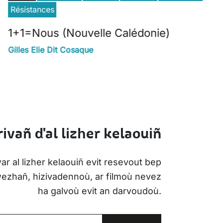
Résistances
1+1=Nous (Nouvelle Calédonie)
Gilles Elie Dit Cosaque
ivañ d'al lizher kelaouiñ
ar al lizher kelaouiñ evit resevout bep
iwezhañ, hizivadennoù, ar filmoù nevez
ha galvoù evit an darvoudoù.