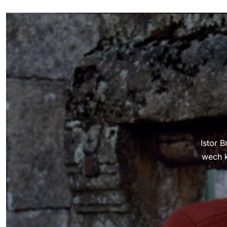
Istor 
wech k