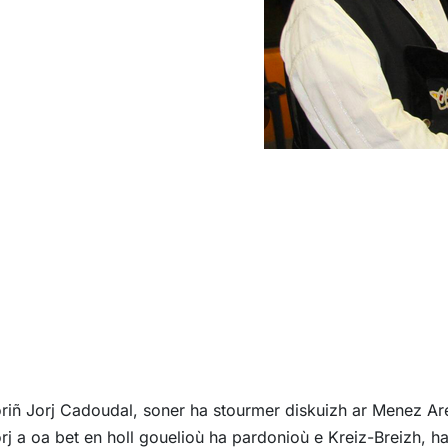
riñ Jorj Cadoudal, soner ha stourmer diskuizh ar Menez Ar
rj a oa bet en holl gouelioù ha pardonioù e Kreiz-Breizh, 