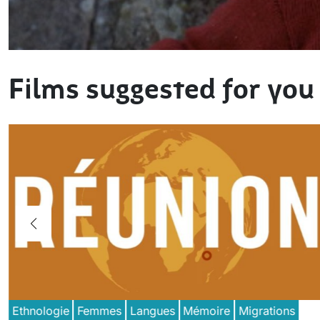
Films suggested for you
Ethnologie
Femmes
Langues
Mémoire
Migrations