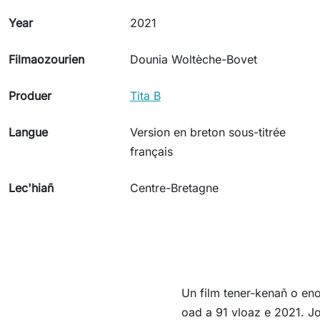
Year
2021
Filmaozourien
Dounia Woltèche-Bovet
Produer
Tita B
Langue
Version en breton sous-titrée
français
Lec'hiañ
Centre-Bretagne
Un film tener-kenañ o eno
oad a 91 vloaz e 2021. Jo