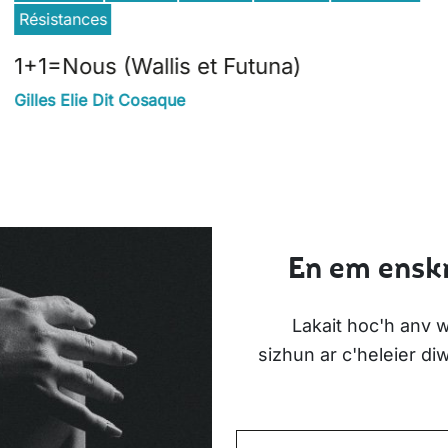
Résistances
1+1=Nous (Wallis et Futuna)
Gilles Elie Dit Cosaque
En em enskr
Lakait hoc'h anv w
sizhun ar c'heleier d
POSTEL