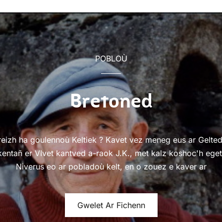
POBLOÙ
Bretoned
Breizh ha goulennoù Keltiek ? Kavet vez meneg eus ar Gelted 
entañ er VIvet kantved a-raok J.K., met kalz koshoc'h eget 
Niverus eo ar pobladoù kelt, en o zouez e kaver ar
Gwelet Ar Fichenn