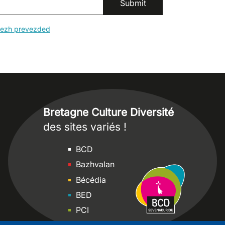
erezh prevezded
Bretagne Culture Diversité
des sites variés !
Sites
BCD
Bazhvalan
Bécédia
BED
PCI