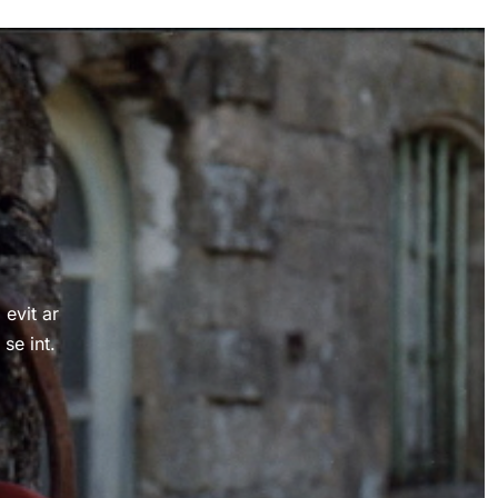
evit ar
se int.