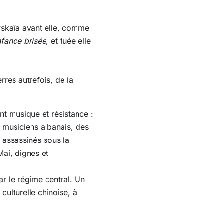
vskaïa avant elle, comme
nfance brisée
, et tuée elle
rres autrefois, de la
t musique et résistance :
s musiciens albanais, des
s assassinés sous la
Mai, dignes et
r le régime central. Un
culturelle chinoise, à