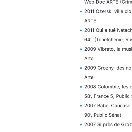
Web Doc ARTE (Grim
2011 Ozersk, ville clo
ARTE
2011 Qui a tué Natac
64', (Tchétchénie, Ru
2009 Vibrato, la musi
Arte
2009 Grozny, des nou
Arte
2008 Colombie, les o
58’, France 5, Public
2007 Babel Caucase t
90’, Public Sénat
2007 Si près de Gro