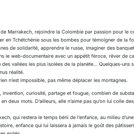
 de Marrakech, rejoindre la Colombie par passion pour le co
ller en Tchétchénie sous les bombes pour témoigner de la f
vanes de solidarité, apprendre le russe, imaginer des banque
ns le web-documentaire avec un appétit féroce, rêver de 
u des vallées les plus isolées de la planète… Quelques-uns
us réalité.
rien n’est impossible, pas même déplacer les montagnes.
 invention, curiosité, partage et fougue, combien de substa
 en deux mots. D’ailleurs, elle n’aime pas qu’on lui colle des
ech, qui restera le temps béni de l’enfance, au milieu d’une
toire, enfance qui lui laissera à jamais le goût des pâtisser
es exilés.