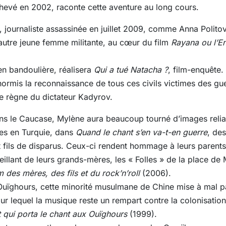
chevé en 2002, raconte cette aventure au long cours.
 journaliste assassinée en juillet 2009, comme Anna Polito
utre jeune femme militante, au cœur du film
Rayana ou l’E
en bandoulière, réalisera
Qui a tué Natacha ?
, film-enquête.
hormis la reconnaissance de tous ces civils victimes des gue
le règne du dictateur Kadyrov.
ns le Caucase, Mylène aura beaucoup tourné d’images relian
des en Turquie, dans
Quand le chant s’en va-t-en guerre
, de
 et fils de disparus. Ceux-ci rendent hommage à leurs parent
veillant de leurs grands-mères, les « Folles » de la place de 
 des mères, des fils et du rock’n’roll
(2006).
Ouïghours, cette minorité musulmane de Chine mise à mal pa
r lequel la musique reste un rempart contre la colonisation 
t qui porta le chant aux Ouïghours
(1999).