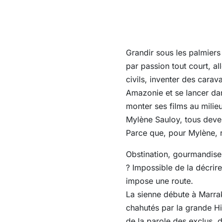
Grandir sous les palmiers
par passion tout court, a
civils, inventer des cara
Amazonie et se lancer da
monter ses films au milie
Mylène Sauloy, tous deven
Parce que, pour Mylène, 
Obstination, gourmandise,
? Impossible de la décrire
impose une route.
La sienne débute à Marrak
chahutés par la grande His
de la parole des exclus, d