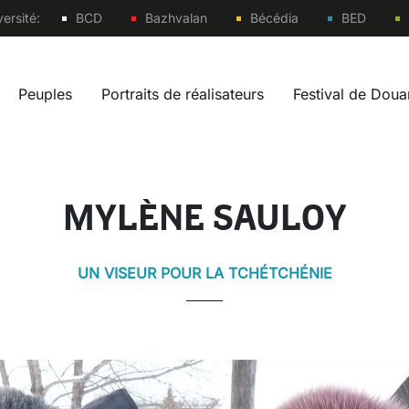
Sites
ersité:
BCD
Bazhvalan
Bécédia
BED
Peuples
Portraits de réalisateurs
Festival de Dou
vigation fr
MYLÈNE SAULOY
UN VISEUR POUR LA TCHÉTCHÉNIE