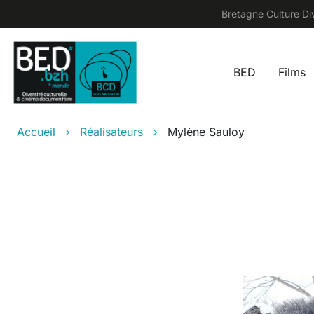
Aller au contenu principal
Bretagne Culture Div
BED
Films
Main na
Fil d'Ariane
Accueil
Réalisateurs
Mylène Sauloy