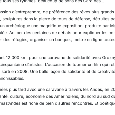
 de tous ses rythmes, beaucoup de sons des Caraïbes…
assion d’entreprendre, de préférence des rêves plus grands q
 sculptures dans la pierre de tours de défense, détruites pa
d’un archéologue une magnifique exposition, produite par M
ntée. Animer des centaines de débats pour expliquer les conf
 des réfugiés, organiser un banquet, mettre en ligne toute
dant 12 000 km, pour une caravane de solidarité avec Grozn
inquantaine d’artistes. L’occasion de tourner un film qui re
sorti en 2008. Une belle leçon de solidarité et de créativité
anchissables.
nées plus tard avec une caravane à travers les Andes, en 20
 santé, culture, économie des Amérindiens, du nord au sud du
maz’Andes est riche de bien d’autres rencontres. Et poétiqu