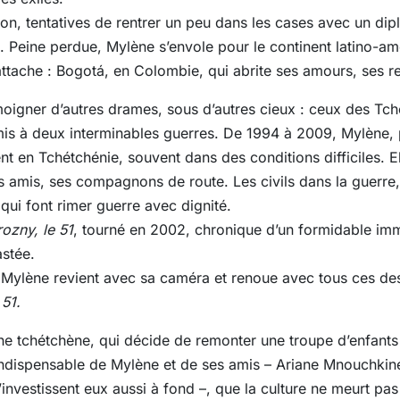
n, tentatives de rentrer un peu dans les cases avec un dip
. Peine perdue, Mylène s’envole pour le continent latino-amé
’attache : Bogotá, en Colombie, qui abrite ses amours, ses 
 témoigner d’autres drames, sous d’autres cieux : ceux des Tc
is à deux interminables guerres. De 1994 à 2009, Mylène, p
nt en Tchétchénie, souvent dans des conditions difficiles. E
 amis, ses compagnons de route. Les civils dans la guerre
qui font rimer guerre avec dignité.
ozny, le 51
, tourné en 2002, chronique d’un formidable imm
astée.
Mylène revient avec sa caméra et renoue avec tous ces dest
51.
 tchétchène, qui décide de remonter une troupe d’enfants d
indispensable de Mylène et de ses amis – Ariane Mnouchkine
’investissent eux aussi à fond –, que la culture ne meurt pa