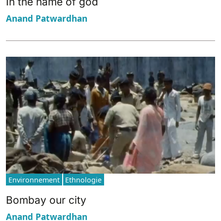
In the name of god
Anand Patwardhan
Environnement
Ethnologie
Bombay our city
Anand Patwardhan