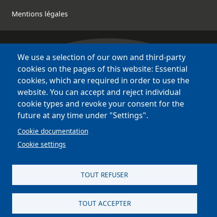
Mentions légales
We use a selection of our own and third-party
Bretagne Culture Diversité
cookies on the pages of this website: Essential
des sites variés !
cookies, which are required in order to use the
website. You can accept and reject individual
Sites
BCD
cookie types and revoke your consent for the
Bazhvalan
future at any time under "Settings".
Bécédia
Cookie documentation
BED
Cookie settings
PCI
Bretania
TOUT REFUSER
TOUT ACCEPTER
site réalisé par
Astraga