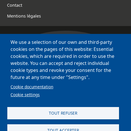
Contact
Mentions légales
We use a selection of our own and third-party
Bretagne Culture Diversité
cookies on the pages of this website: Essential
des sites variés !
cookies, which are required in order to use the
website. You can accept and reject individual
Sites
BCD
cookie types and revoke your consent for the
Bazhvalan
future at any time under "Settings".
Bécédia
Cookie documentation
BED
Cookie settings
PCI
Bretania
TOUT REFUSER
TOUT ACCEPTER
site réalisé par