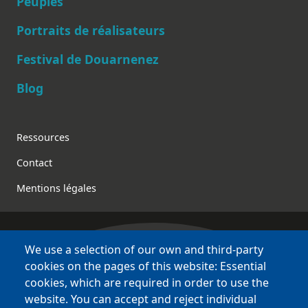
Peuples
Main navigation
Portraits de réalisateurs
Festival de Douarnenez
Blog
Footer
Ressources
Contact
Mentions légales
We use a selection of our own and third-party
Bretagne Culture Diversité
cookies on the pages of this website: Essential
des sites variés !
cookies, which are required in order to use the
website. You can accept and reject individual
Sites
BCD