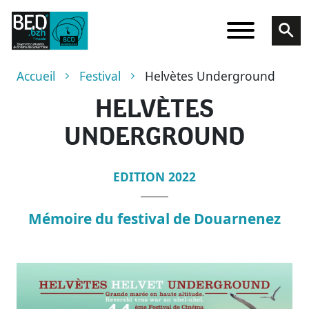
Aller au contenu principal
Fil d'Ariane
Accueil
Festival
Helvètes Underground
HELVÈTES
UNDERGROUND
EDITION 2022
Mémoire du festival de Douarnenez