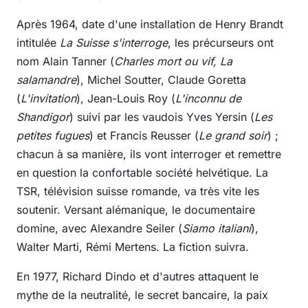
Après 1964, date d'une installation de Henry Brandt
intitulée
La Suisse s'interroge
, les précurseurs ont
nom Alain Tanner (
Charles mort ou vif, La
salamandre
), Michel Soutter, Claude Goretta
(
L'invitation
), Jean-Louis Roy (
L'inconnu de
Shandigor
) suivi par les vaudois Yves Yersin (
Les
petites fugues
) et Francis Reusser (
Le grand soir
) ;
chacun à sa manière, ils vont interroger et remettre
en question la confortable société helvétique. La
TSR, télévision suisse romande, va très vite les
soutenir. Versant alémanique, le documentaire
domine, avec Alexandre Seiler (
Siamo italiani
),
Walter Marti, Rémi Mertens. La fiction suivra.
En 1977, Richard Dindo et d'autres attaquent le
mythe de la neutralité, le secret bancaire, la paix