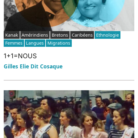
Kanak
Amérindiens
Bretons
Caribéens
Ethnologie
Femmes
Langues
Migrations
1+1=NOUS
Gilles Elie Dit Cosaque