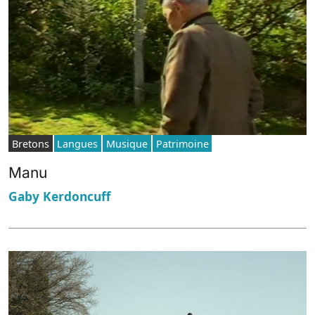
Bretons
Langues
Musique
Patrimoine
Manu
Gaby Kerdoncuff