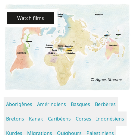
Watch films
© Agnès Stienne
Aborigènes
Amérindiens
Basques
Berbères
Bretons
Kanak
Caribéens
Corses
Indonésiens
Kurdes
Migrations
Ouïghours
Palestiniens