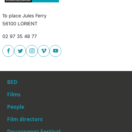
1b place Jules Ferry
56100 LORIENT
02 97 35 48 77
BED
Films
People
Main navigation
Film directors
Douarnenez Festival