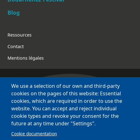
Blog
Footer
Ressources
Contact
Mentions légales
We use a selection of our own and third-party
Bretagne Culture Diversité
cookies on the pages of this website: Essential
various websites !
cookies, which are required in order to use the
website. You can accept and reject individual
Sites
BCD
cookie types and revoke your consent for the
Bazhvalan
future at any time under "Settings".
Bécédia
Cookie documentation
BED