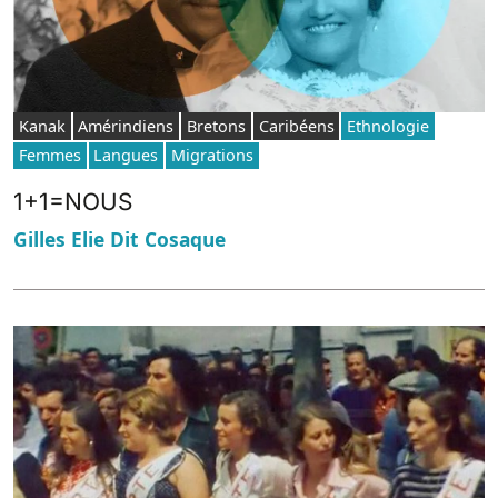
Kanak
Amérindiens
Bretons
Caribéens
Ethnologie
Femmes
Langues
Migrations
1+1=NOUS
Gilles Elie Dit Cosaque