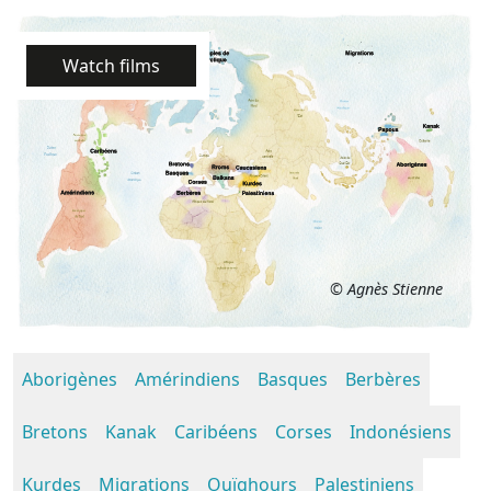
Watch films
© Agnès Stienne
Aborigènes
Amérindiens
Basques
Berbères
Bretons
Kanak
Caribéens
Corses
Indonésiens
Kurdes
Migrations
Ouïghours
Palestiniens