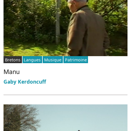
Bretons
Langues
Musique
Patrimoine
Manu
Gaby Kerdoncuff