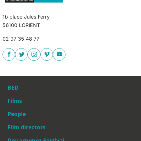
1b place Jules Ferry
56100 LORIENT
02 97 35 48 77
BED
Films
People
Main navigation
Film directors
Douarnenez Festival