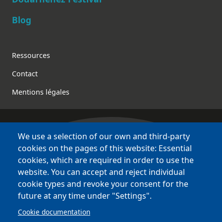
Blog
Footer
Ressources
Contact
Mentions légales
We use a selection of our own and third-party
Bretagne Culture Diversité
cookies on the pages of this website: Essential
various websites !
cookies, which are required in order to use the
website. You can accept and reject individual
Sites
BCD
cookie types and revoke your consent for the
Bazhvalan
future at any time under "Settings".
Bécédia
Cookie documentation
BED