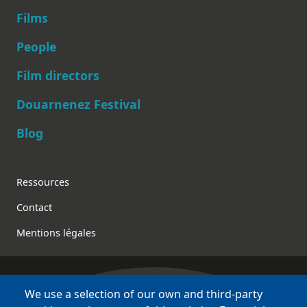
Films
People
Main navigation
Film directors
Douarnenez Festival
Blog
Footer
Ressources
Contact
Mentions légales
We use a selection of our own and third-party
Bretagne Culture Diversité