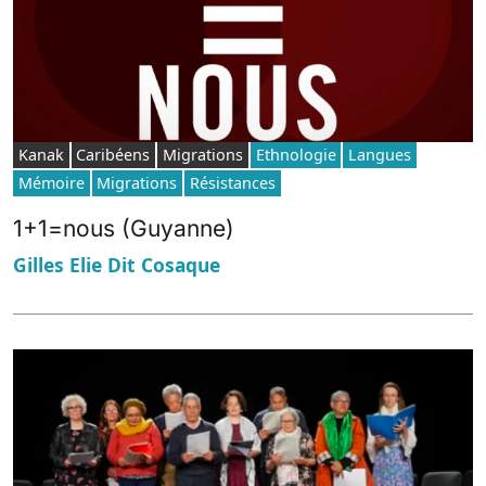
Kanak
Caribéens
Migrations
Ethnologie
Langues
Mémoire
Migrations
Résistances
1+1=nous (Guyanne)
Gilles Elie Dit Cosaque