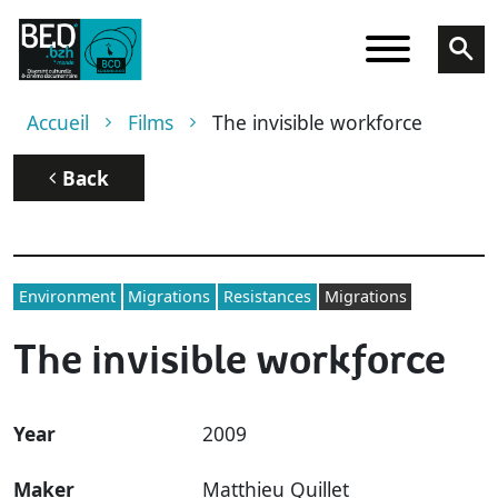
Skip to main content
Breadcrumb
Accueil
Films
The invisible workforce
Back
Environment
Migrations
Resistances
Migrations
The invisible workforce
Year
2009
Maker
Matthieu Quillet