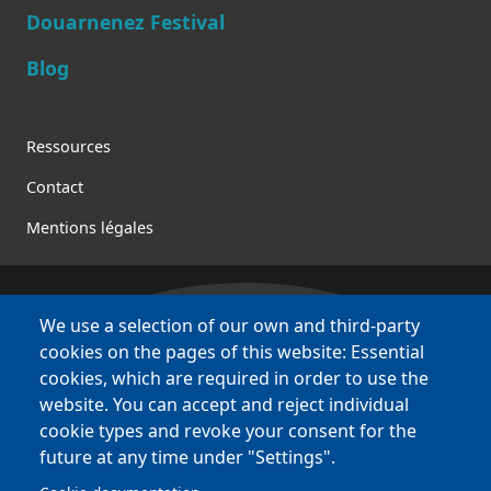
Douarnenez Festival
Blog
Footer
Ressources
Contact
Mentions légales
We use a selection of our own and third-party
Bretagne Culture Diversité
cookies on the pages of this website: Essential
various websites !
cookies, which are required in order to use the
website. You can accept and reject individual
Sites
BCD
cookie types and revoke your consent for the
Bazhvalan
future at any time under "Settings".
Bécédia