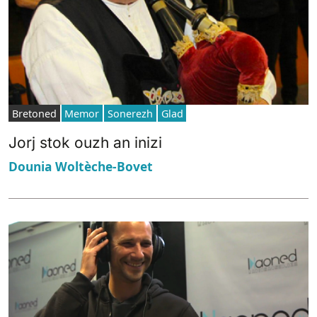
Bretoned
Memor
Sonerezh
Glad
Jorj stok ouzh an inizi
Dounia Woltèche-Bovet