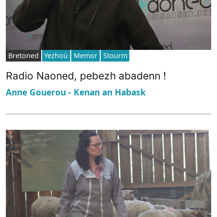
Bretoned
Yezhoù
Memor
Stourm
Radio Naoned, pebezh abadenn !
Anne Gouerou - Kenan an Habask