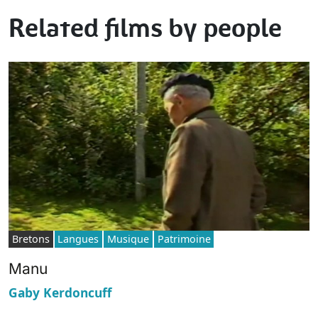
Related films by people
Bretons
Langues
Musique
Patrimoine
Manu
Gaby Kerdoncuff