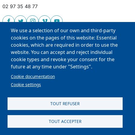
02 97 35 48 77
We use a selection of our own and third-party
cookies on the pages of this website: Essential
cookies, which are required in order to use the
website. You can accept and reject individual
BED
cookie types and revoke your consent for the
Films
future at any time under "Settings".
Cookie documentation
People
Cookie settings
Main navigation
Film directors
Douarnenez Festival
TOUT REFUSER
Blog
TOUT ACCEPTER