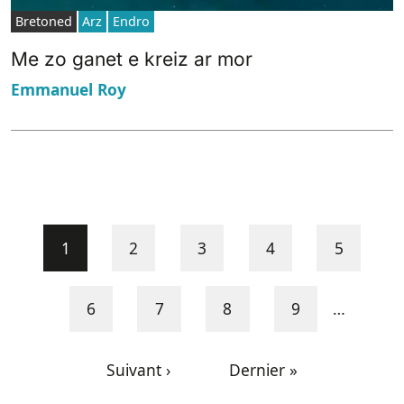
Bretoned
Arz
Endro
Me zo ganet e kreiz ar mor
Emmanuel Roy
Pagination
Current page
Page
Page
Page
Page
1
2
3
4
5
Page
Page
Page
Page
6
7
8
9
…
Next page
Last page
Suivant ›
Dernier »