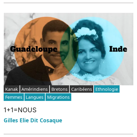
Kanak
Amérindiens
Bretons
Caribéens
Ethnologie
Femmes
Langues
Migrations
1+1=NOUS
Gilles Elie Dit Cosaque