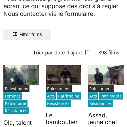
écran, ce qui suppose des droits à régler.
Nous contacter via le formulaire.
Filter films
Trier par date d'ajout
898 films
Palestiniens
Palestiniens
Palestiniens
Femmes
Arts
Patrimoine
Arts
Patrimoine
Patrimoine
Résistances
Résistances
Résistances
Le
Assad,
bamboutier
jeune chef
Ola, talent