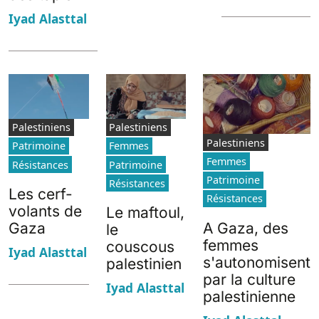
Iyad Alasttal
Palestiniens
Palestiniens
Palestiniens
Patrimoine
Femmes
Femmes
Résistances
Patrimoine
Patrimoine
Résistances
Les cerf-
Résistances
volants de
Le maftoul,
A Gaza, des
Gaza
le
femmes
couscous
Iyad Alasttal
s'autonomisent
palestinien
par la culture
Iyad Alasttal
palestinienne