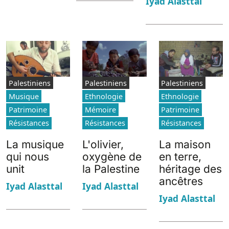
Iyad Alasttal
Palestiniens
Palestiniens
Palestiniens
Musique
Ethnologie
Ethnologie
Patrimoine
Mémoire
Patrimoine
Résistances
Résistances
Résistances
La musique
L'olivier,
La maison
qui nous
oxygène de
en terre,
unit
la Palestine
héritage des
ancêtres
Iyad Alasttal
Iyad Alasttal
Iyad Alasttal