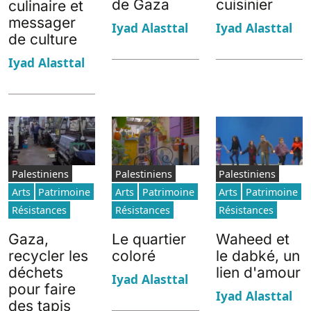
de Gaza
cuisinier
culinaire et
messager
Iyad Alasttal
Iyad Alasttal
de culture
Iyad Alasttal
Palestiniens
Palestiniens
Palestiniens
Arts
Patrimoine
Arts
Patrimoine
Arts
Patrimoine
Résistances
Résistances
Résistances
Gaza,
Le quartier
Waheed et
recycler les
coloré
le dabké, un
déchets
lien d'amour
Iyad Alasttal
pour faire
Iyad Alasttal
des tapis