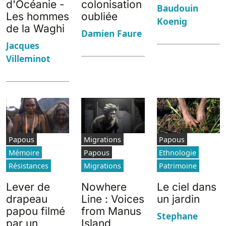
d'Océanie -
colonisation
Baudouin
Les hommes
oubliée
Koenig
de la Waghi
Damien Faure
Jacques
Villeminot
Papous
Migrations
Papous
Mémoire
Papous
Ethnologie
Résistances
Migrations
Patrimoine
Lever de
Nowhere
Le ciel dans
drapeau
Line : Voices
un jardin
papou filmé
from Manus
Stephane
par un
Island