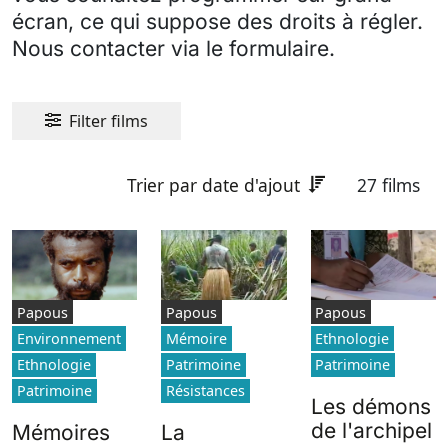
écran, ce qui suppose des droits à régler.
Nous contacter via le formulaire.
Filter films
Trier par date d'ajout
27 films
Papous
Papous
Papous
Environnement
Mémoire
Ethnologie
Ethnologie
Patrimoine
Patrimoine
Patrimoine
Résistances
Les démons
de l'archipel
Mémoires
La