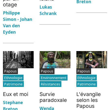
Breton
otage
Lukas
Philippe
Schrank
Simon - Johan
Van den
Eyden
Papous
Papous
Papous
Ethnologie
Environnement
Ethnologie
Patrimoine
Résistances
Patrimoine
Eux et moi
Survie
L'évangile
paradoxale
selon les
Stephane
Papous
Wenda
Breton