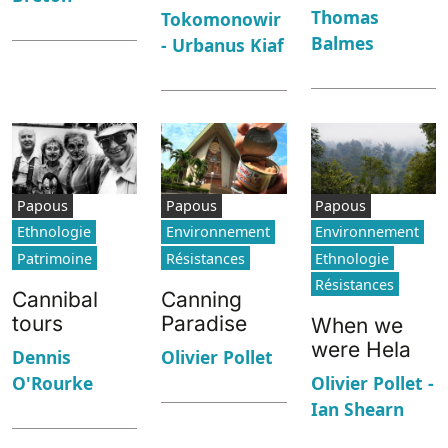
Thomas
Tokomonowir
Balmes
- Urbanus Kiaf
Papous
Papous
Papous
Ethnologie
Environnement
Environnement
Patrimoine
Résistances
Ethnologie
Résistances
Cannibal
Canning
tours
Paradise
When we
were Hela
Dennis
Olivier Pollet
O'Rourke
Olivier Pollet -
Ian Shearn