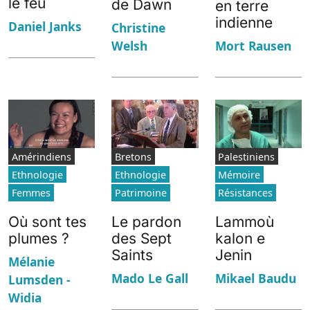
le feu
de Dawn
en terre
indienne
Daniel Janks
Christine
Welsh
Mort Rausen
Amérindiens
Bretons
Palestiniens
Ethnologie
Ethnologie
Mémoire
Femmes
Patrimoine
Résistances
Où sont tes
Le pardon
Lammoù
plumes ?
des Sept
kalon e
Saints
Jenin
Mélanie
Mado Le Gall
Mikael Baudu
Lumsden -
Widia