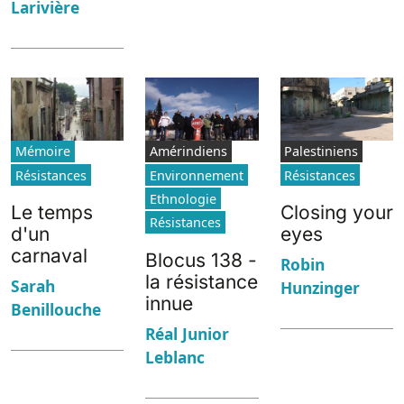
Larivière
Mémoire
Amérindiens
Palestiniens
Résistances
Environnement
Résistances
Ethnologie
Le temps
Closing your
Résistances
d'un
eyes
carnaval
Blocus 138 -
Robin
la résistance
Sarah
Hunzinger
innue
Benillouche
Réal Junior
Leblanc