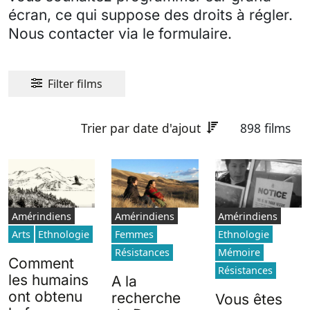
écran, ce qui suppose des droits à régler.
Nous contacter via le formulaire.
Filter films
Trier par date d'ajout
898 films
Amérindiens
Amérindiens
Amérindiens
Arts
Ethnologie
Femmes
Ethnologie
Résistances
Mémoire
Comment
Résistances
les humains
A la
ont obtenu
recherche
Vous êtes