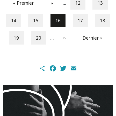
First page
Previous page
Page
Page
« Premier
‹‹
…
12
13
Page
Page
Current page
Page
Page
14
15
16
17
18
Page
Page
Next page
Last page
19
20
…
››
Dernier »
Share
Facebook
Twitter
Email