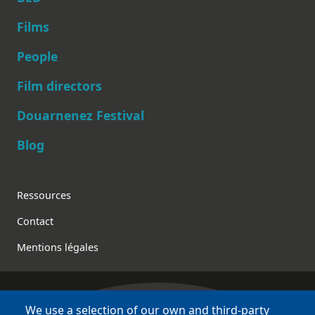
Films
People
Main navigation
Film directors
Douarnenez Festival
Blog
Footer
Ressources
Contact
Mentions légales
We use a selection of our own and third-party
Bretagne Culture Diversité