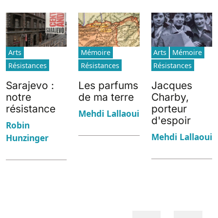
Arts
Mémoire
Arts
Mémoire
Résistances
Résistances
Résistances
Sarajevo :
Les parfums
Jacques
notre
de ma terre
Charby,
résistance
porteur
Mehdi Lallaoui
d'espoir
Robin
Mehdi Lallaoui
Hunzinger
Pagination