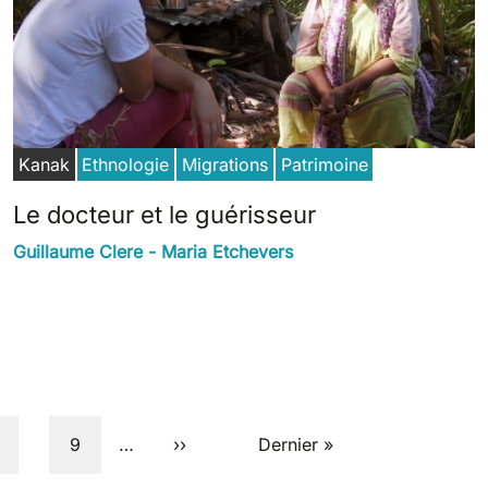
Kanak
Ethnologie
Migrations
Patrimoine
Le docteur et le guérisseur
Guillaume Clere - Maria Etchevers
age
Page
Next page
Last page
9
…
››
Dernier »