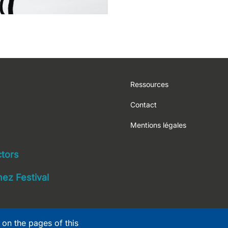
Footer
Ressources
Contact
Mentions légales
navigation
ctors
ez Festival
 on the pages of this