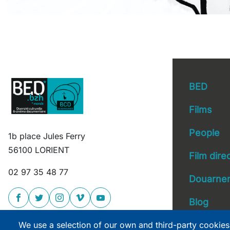
BED
Films
People
1b place Jules Ferry
Main 
56100 LORIENT
Film dire
02 97 35 48 77
Douarnen
Blog
We use a selection of our own and third-party cookies