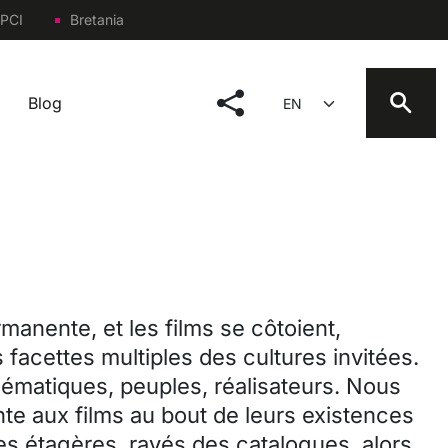
PCI
Bretania
social menu
Select your language
Blog
manente, et les films se côtoient,
 facettes multiples des cultures invitées.
thématiques, peuples, réalisateurs. Nous
te aux films au bout de leurs existences
les étagères, rayés des catalogues, alors