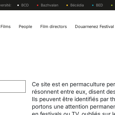
Sites
ersité:
BCD
Bazhvalan
Bécédia
BED
Films
People
Film directors
Douarnenez Festival
 navigation fr
Ce site est en permaculture per
résonnent entre eux, disent des
Ils peuvent être identifiés par 
portons une attention permanen
en festivals ou TV, oubliés sur 