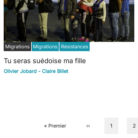
Migrations
Migrations
Résistances
Tu seras suédoise ma fille
Olivier Jobard - Claire Billet
Pagination
First page
Previous page
Page
P
« Premier
‹‹
1
2