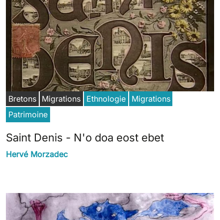
Bretons
Migrations
Ethnologie
Migrations
Patrimoine
Saint Denis - N'o doa eost ebet
Hervé Morzadec