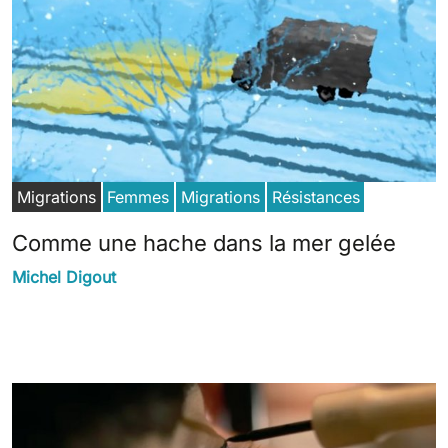
Migrations
Femmes
Migrations
Résistances
Comme une hache dans la mer gelée
Michel Digout