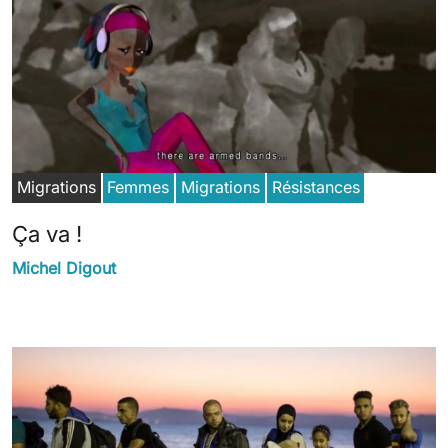
Migrations
Femmes
Migrations
Résistances
Ça va !
Michel Digout