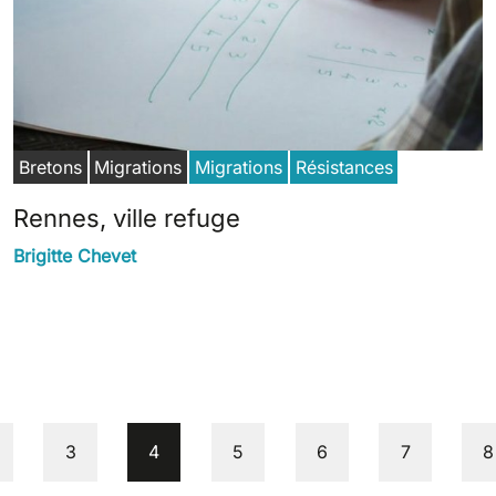
Bretons
Migrations
Migrations
Résistances
Rennes, ville refuge
Brigitte Chevet
age
Page
Current page
Page
Page
Page
P
3
4
5
6
7
8