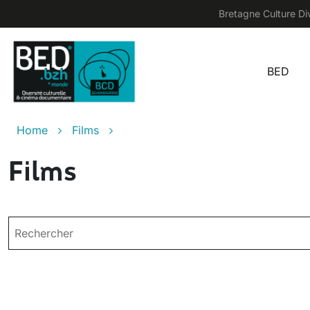
Skip to main content
Bretagne Culture Div
BED
Main
Breadcrumb
Home
Films
Films