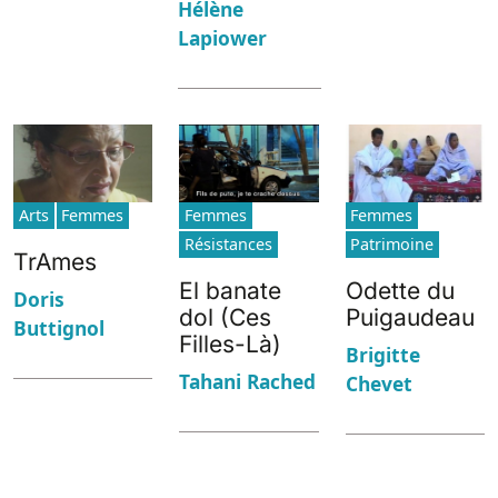
Hélène
Lapiower
Arts
Femmes
Femmes
Femmes
Résistances
Patrimoine
TrAmes
El banate
Odette du
Doris
dol (Ces
Puigaudeau
Buttignol
Filles-Là)
Brigitte
Tahani Rached
Chevet