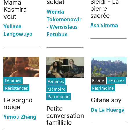
Sieidi - La
soldat
Mama
pierre
Kasmira
Wenda
sacrée
veut
Tokomonowir
Åsa Simma
Yuliana
- Wensislaus
Langowuyo
Fetubun
Femmes
Rroms
Femmes
Femmes
Résistances
Patrimoine
Mémoire
Patrimoine
Le sorgho
Gitana soy
rouge
Petite
De La Huerga
conversation
Yimou Zhang
familliale