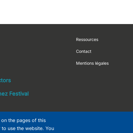
Footer
Ressources
Contact
Mentions légales
navigation
ctors
ez Festival
 on the pages of this
r to use the website. You