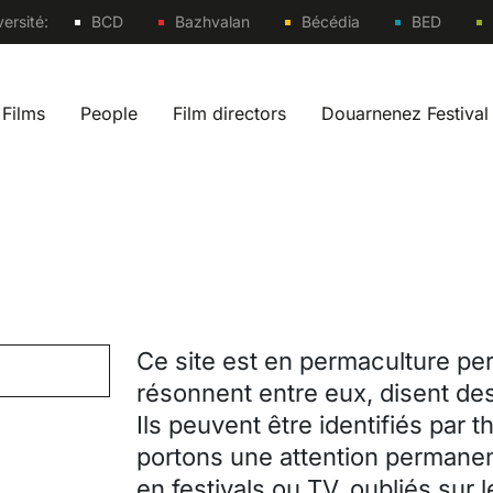
Sites
ersité:
BCD
Bazhvalan
Bécédia
BED
Films
People
Film directors
Douarnenez Festival
 navigation fr
Ce site est en permaculture per
résonnent entre eux, disent des
Ils peuvent être identifiés par 
portons une attention permanen
en festivals ou TV, oubliés sur 