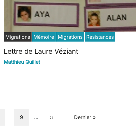
Migrations
Mémoire
Migrations
Résistances
Lettre de Laure Véziant
Matthieu Quillet
age
Page
Next page
Last page
9
…
››
Dernier »