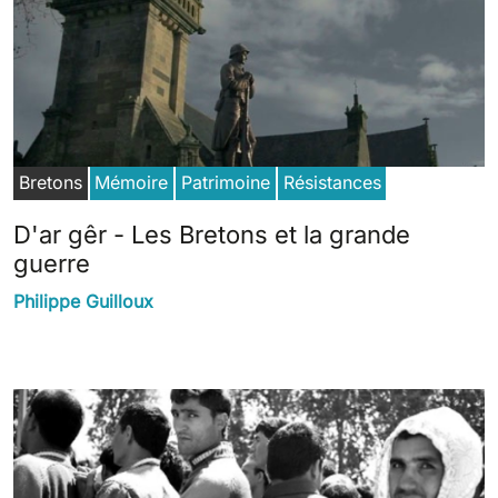
Bretons
Mémoire
Patrimoine
Résistances
D'ar gêr - Les Bretons et la grande
guerre
Philippe Guilloux