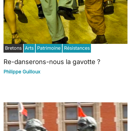
Bretons
Arts
Patrimoine
Résistances
Re-danserons-nous la gavotte ?
Philippe Guilloux