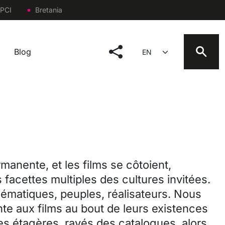
PCI
Bretania
social menu
Select your language
Blog
manente, et les films se côtoient,
 facettes multiples des cultures invitées.
thématiques, peuples, réalisateurs. Nous
te aux films au bout de leurs existences
les étagères, rayés des catalogues, alors