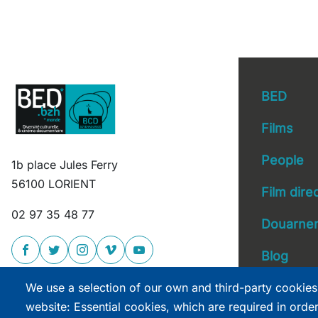
BED
Films
People
1b place Jules Ferry
Main 
56100 LORIENT
Film dire
02 97 35 48 77
Douarnen
Blog
We use a selection of our own and third-party cookies
website: Essential cookies, which are required in orde