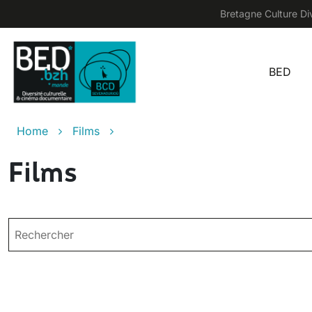
Skip to main content
Bretagne Culture Div
BED
Main
Breadcrumb
Home
Films
Films