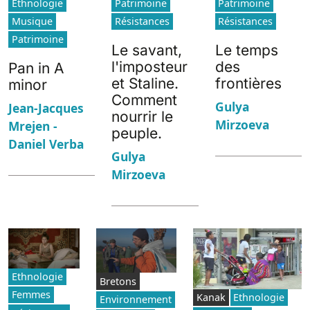
Ethnologie
Patrimoine
Patrimoine
Musique
Résistances
Résistances
Patrimoine
Le savant,
Le temps
l'imposteur
des
Pan in A
et Staline.
frontières
minor
Comment
Gulya
Jean-Jacques
nourrir le
Mirzoeva
Mrejen -
peuple.
Daniel Verba
Gulya
Mirzoeva
Ethnologie
Bretons
Femmes
Kanak
Ethnologie
Environnement