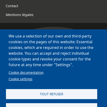
Contact
Mentions légales
We use a selection of our own and third-party
Bretagne Culture Diversité
cookies on the pages of this website: Essential
des sites variés !
cookies, which are required in order to use the
website. You can accept and reject individual
Sites
BCD
cookie types and revoke your consent for the
Bazhvalan
future at any time under "Settings".
Bécédia
Cookie documentation
BED
Cookie settings
PCI
Bretania
TOUT REFUSER