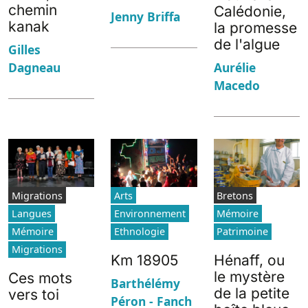
chemin
Calédonie,
Jenny Briffa
kanak
la promesse
de l'algue
Gilles
Dagneau
Aurélie
Macedo
Migrations
Arts
Bretons
Langues
Environnement
Mémoire
Mémoire
Ethnologie
Patrimoine
Migrations
Km 18905
Hénaff, ou
le mystère
Ces mots
Barthélémy
de la petite
vers toi
Péron - Fanch