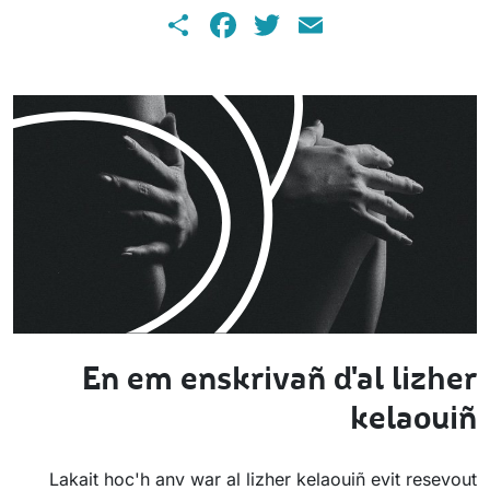
Share
Facebook
Twitter
Email
En em enskrivañ d'al lizher
kelaouiñ
Lakait hoc'h anv war al lizher kelaouiñ evit resevout