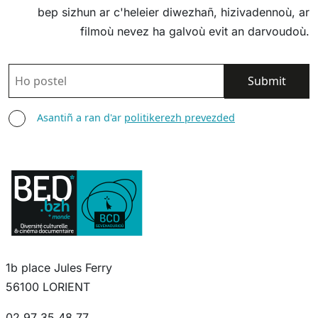
bep sizhun ar c'heleier diwezhañ, hizivadennoù, ar
filmoù nevez ha galvoù evit an darvoudoù.
POSTEL
ASANTIÑ
Asantiñ a ran d'ar
politikerezh prevezded
1b place Jules Ferry
56100 LORIENT
02 97 35 48 77