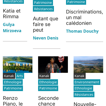
Résistances
Patrimoine
Patrimoine
Résistances
Katia et
Discriminations,
Rimma
un mal
Autant que
calédonien
faire se
Gulya
peut
Mirzoeva
Thomas Douchy
Neven Denis
Kanak
Arts
Kanak
Kanak
Ethnologie
Ethnologie
Environnement
Patrimoine
Patrimoine
Ethnologie
Résistances
Renzo
Seconde
Piano, le
chance
Nouvelle-