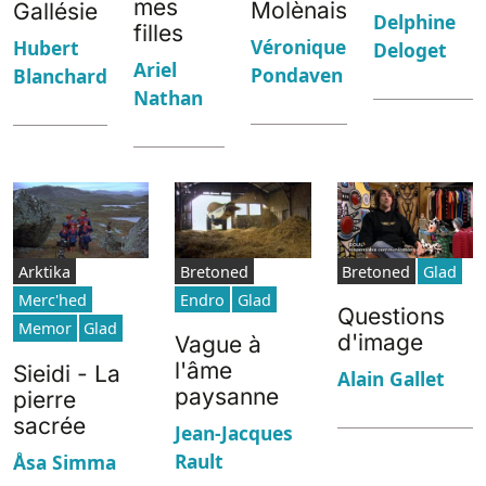
mes
Molènais
Gallésie
Delphine
filles
Véronique
Hubert
Deloget
Ariel
Pondaven
Blanchard
Nathan
Arktika
Bretoned
Bretoned
Glad
Merc'hed
Endro
Glad
Questions
Memor
Glad
d'image
Vague à
l'âme
Sieidi - La
Alain Gallet
paysanne
pierre
sacrée
Jean-Jacques
Rault
Åsa Simma