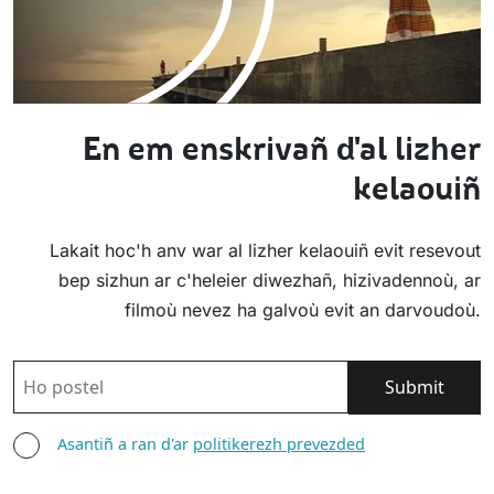
En em enskrivañ d'al lizher
kelaouiñ
Lakait hoc'h anv war al lizher kelaouiñ evit resevout
bep sizhun ar c'heleier diwezhañ, hizivadennoù, ar
filmoù nevez ha galvoù evit an darvoudoù.
POSTEL
ASANTIÑ
Asantiñ a ran d'ar
politikerezh prevezded