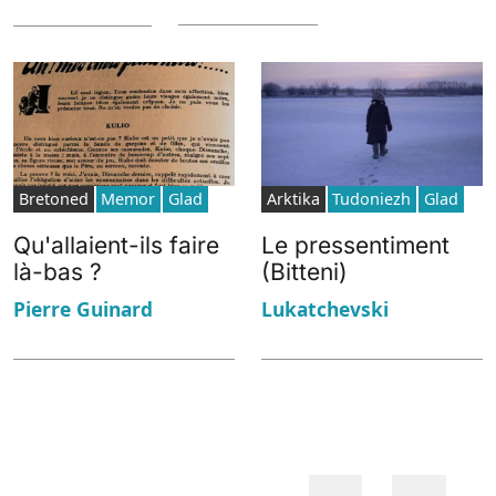
Bretoned
Memor
Glad
Arktika
Tudoniezh
Glad
Qu'allaient-ils faire
Le pressentiment
là-bas ?
(Bitteni)
Pierre Guinard
Lukatchevski
Pagination