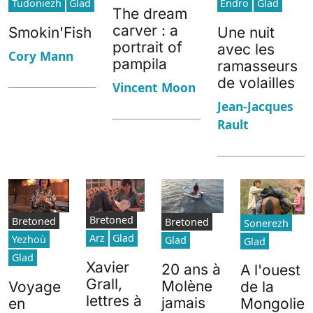
Tudoniezh
Glad
Endro
Glad
The dream
carver : a
Smokin'Fish
Une nuit
portrait of
avec les
Cory Mann
pampila
ramasseurs
de volailles
Vincent Moon
Jean-Jacques
Rault
Bretoned
Bretoned
Bretoned
Sonerezh
Arz
Glad
Yezhoù
Glad
Glad
Glad
Xavier
20 ans à
A l'ouest
Grall,
Molène
Voyage
de la
lettres à
jamais
en
Mongolie