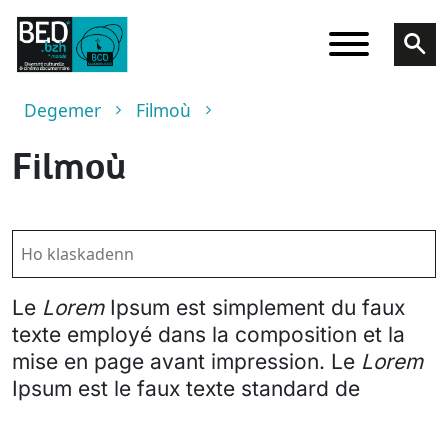
Skip to main content
Breadcrumb
Degemer
Filmoù
Filmoù
Le
Lorem
Ipsum est simplement du faux
texte employé dans la composition et la
mise en page avant impression. Le
Lorem
Ipsum est le faux texte standard de