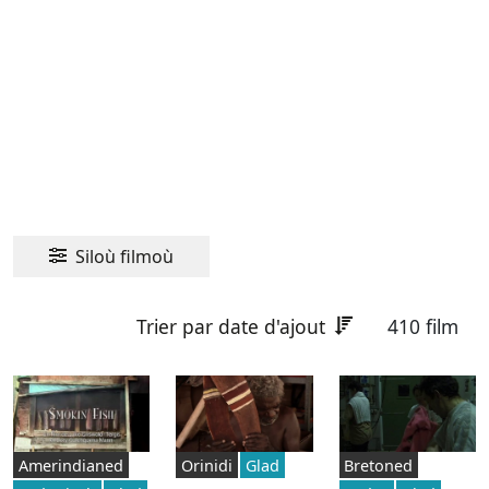
Siloù filmoù
Trier par date d'ajout
410 film
Amerindianed
Orinidi
Glad
Bretoned