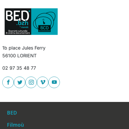
1b place Jules Ferry
56100 LORIENT
02 97 35 48 77
BED
Filmoù