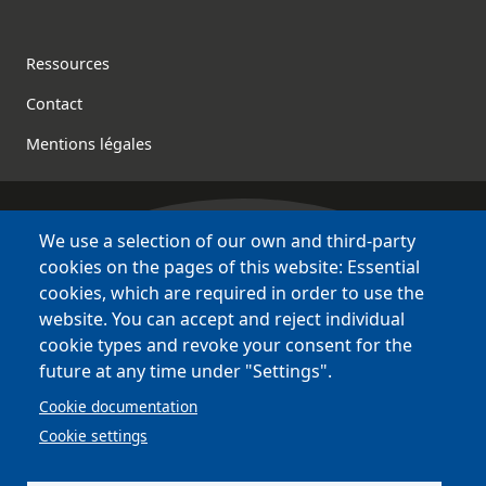
Footer
Ressources
Contact
Mentions légales
We use a selection of our own and third-party
Bretagne Culture Diversité
cookies on the pages of this website: Essential
des sites variés !
cookies, which are required in order to use the
website. You can accept and reject individual
Sites
BCD
cookie types and revoke your consent for the
Bazhvalan
future at any time under "Settings".
Bécédia
Cookie documentation
BED
Cookie settings
PCI
Bretania