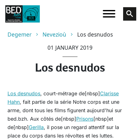
Skip to main content
Breadcrumb
Degemer
Nevezioù
Los desnudos
01 JANUARY 2019
Los desnudos
Los desnudos
, court-métrage de[nbsp]
Clarisse
Hahn
, fait partie de la série Notre corps est une
arme, dont tous les films figurent aujourd'hui sur
bed.bzh. Aux côtés de[nbsp]
Prisons
[nbsp]et
de[nbsp]
Gerilla
, il pose un regard attentif sur la
place du corps dans les révoltes et les luttes.