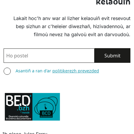
kelaouiñ
Lakait hoc'h anv war al lizher kelaouiñ evit resevout
bep sizhun ar c'heleier diwezhañ, hizivadennoù, ar
filmoù nevez ha galvoù evit an darvoudoù.
POSTEL
ASANTIÑ
Asantiñ a ran d'ar
politikerezh prevezded
1b place Jules Ferry