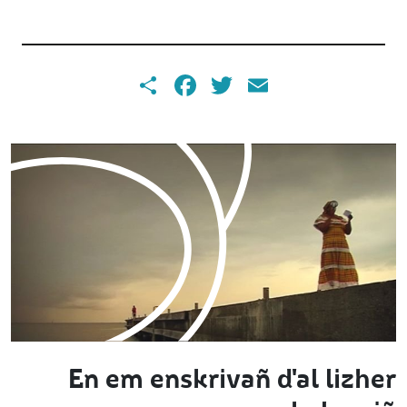
Share
Facebook
Twitter
Email
En em enskrivañ d'al lizher