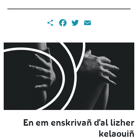
Share
Facebook
Twitter
Email
En em enskrivañ d'al lizher
kelaouiñ