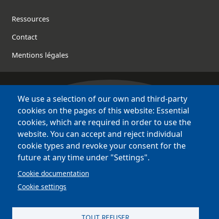
Footer
Ressources
Contact
Mentions légales
We use a selection of our own and third-party
Bretagne Culture Diversité
cookies on the pages of this website: Essential
des sites variés !
cookies, which are required in order to use the
website. You can accept and reject individual
Sites
BCD
cookie types and revoke your consent for the
Bazhvalan
future at any time under "Settings".
Bécédia
Cookie documentation
BED
Cookie settings
PCI
Bretania
TOUT REFUSER