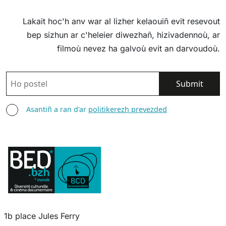
Lakait hoc'h anv war al lizher kelaouiñ evit resevout
bep sizhun ar c'heleier diwezhañ, hizivadennoù, ar
filmoù nevez ha galvoù evit an darvoudoù.
POSTEL
ASANTIÑ
Asantiñ a ran d'ar
politikerezh prevezded
1b place Jules Ferry