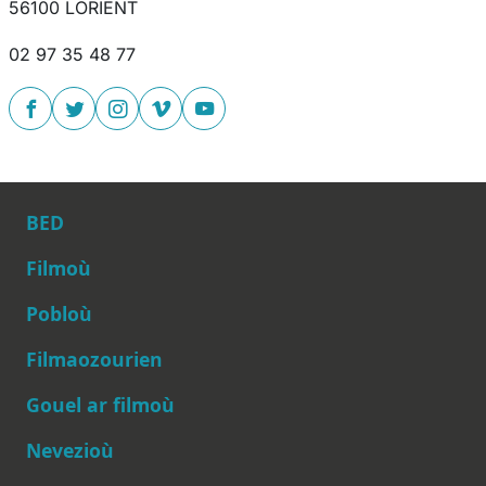
56100 LORIENT
02 97 35 48 77
BED
Filmoù
Pobloù
Main navigation
Filmaozourien
Gouel ar filmoù
Nevezioù