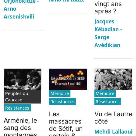
Orjonokidzé -
vingt ans
Arno
après ?
Arsenishvili
Jacques
Kébadian -
Serge
Avédikian
Peuples du
Mémoire
Mémoire
Caucase
Résistances
Résistances
Résistances
Les
Vu de l'autre
Arménie, le
massacres
côté
sang des
de Sétif, un
Mehdi Lallaoui
montagnes
certain 8