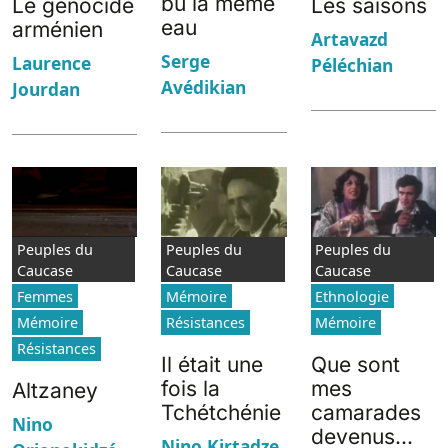
bu la même
Le génocide
Les saisons
eau
arménien
Artavazd
Serge
Laurence
Péléchian
Avédikian
Jourdan
Peuples du
Peuples du
Peuples du
Caucase
Caucase
Caucase
Femmes
Mémoire
Ethnologie
Mémoire
Résistances
Mémoire
Résistances
Il était une
Que sont
fois la
mes
Altzaney
Tchétchénie
camarades
Nino
devenus...
Nino Kirtadze