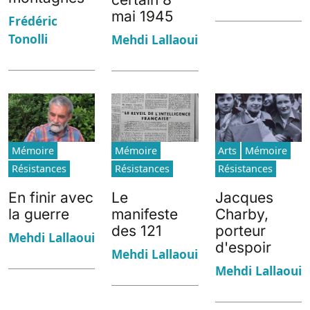
mai 1945
Frédéric
Tonolli
Mehdi Lallaoui
Mémoire
Mémoire
Arts
Mémoire
Résistances
Résistances
Résistances
En finir avec
Le
Jacques
la guerre
manifeste
Charby,
des 121
porteur
Mehdi Lallaoui
d'espoir
Mehdi Lallaoui
Mehdi Lallaoui