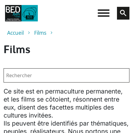
Aller au contenu principal
Fil d'Ariane
Accueil
Films
Films
Ce site est en permaculture permanente,
et les films se côtoient, résonnent entre
eux, disent des facettes multiples des
cultures invitées.
Ils peuvent être identifiés par thématiques,
peuples, réalisateurs. Nous portons une