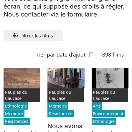
écran, ce qui suppose des droits à régler.
Nous contacter via le formulaire.
Filtrer les films
Trier par date d'ajout
898 films
Peuples du
Peuples du
Peuples du
Caucase
Caucase
Caucase
Ethnologie
Mémoire
Arts
Mémoire
Résistances
Environnement
Résistances
Ethnologie
Nous avons