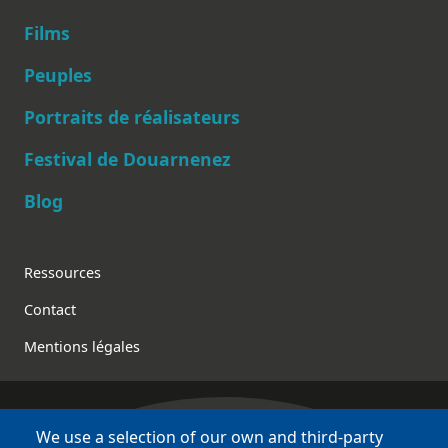
Films
Peuples
Main navigation
Portraits de réalisateurs
Festival de Douarnenez
Blog
Footer
Ressources
Contact
Mentions légales
We use a selection of our own and third-party
Bretagne Culture Diversité