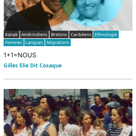
Kanak
Amérindiens
Bretons
Caribéens
Ethnologie
Femmes
Langues
Migrations
1+1=NOUS
Gilles Elie Dit Cosaque