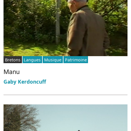
Bretons
Langues
Musique
Patrimoine
Manu
Gaby Kerdoncuff