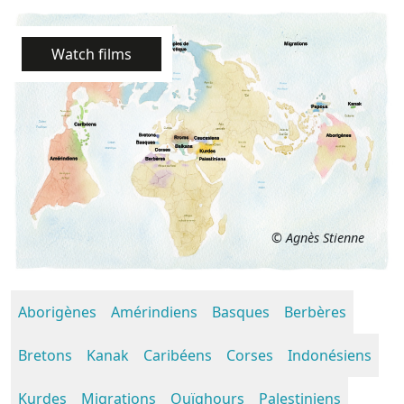
Watch films
© Agnès Stienne
Aborigènes
Amérindiens
Basques
Berbères
Bretons
Kanak
Caribéens
Corses
Indonésiens
Kurdes
Migrations
Ouïghours
Palestiniens