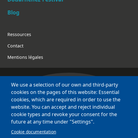
Blog
Footer
Ressources
Contact
Mentions légales
We use a selection of our own and third-party
Bretagne Culture Diversité
cookies on the pages of this website: Essential
various websites !
cookies, which are required in order to use the
website. You can accept and reject individual
Sites
BCD
cookie types and revoke your consent for the
Bazhvalan
future at any time under "Settings".
Bécédia
Cookie documentation
BED