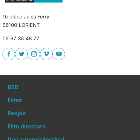
1b place Jules Ferry
56100 LORIENT
02 97 35 48 77
BED
Films
People
Main navigation
Film directors
Douarnenez Festival