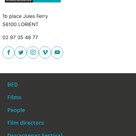
1b place Jules Ferry
56100 LORIENT
02 97 35 48 77
BED
Films
People
Main navigation
Film directors
Douarnenez Festival