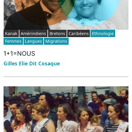
Kanak
Amérindiens
Bretons
Caribéens
Ethnologie
Femmes
Langues
Migrations
1+1=NOUS
Gilles Elie Dit Cosaque