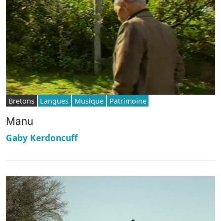
Bretons
Langues
Musique
Patrimoine
Manu
Gaby Kerdoncuff