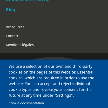
Blog
Footer
Ressources
Contact
Mentions légales
We use a selection of our own and third-party
Bretagne Culture Diversité
cookies on the pages of this website: Essential
various websites !
cookies, which are required in order to use the
website. You can accept and reject individual
Sites
BCD
cookie types and revoke your consent for the
Bazhvalan
future at any time under "Settings".
Bécédia
Cookie documentation
BED