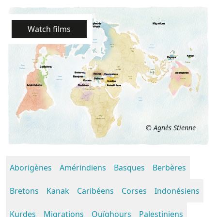
Watch films
© Agnès Stienne
Aborigènes
Amérindiens
Basques
Berbères
Bretons
Kanak
Caribéens
Corses
Indonésiens
Kurdes
Migrations
Ouïghours
Palestiniens