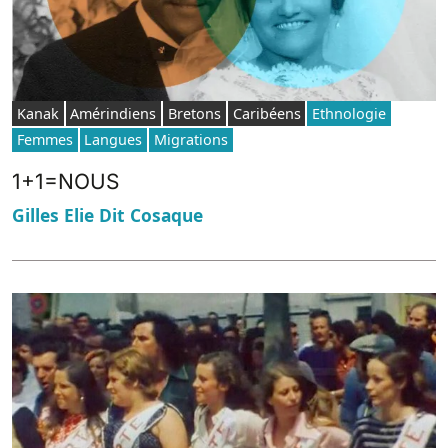
Kanak
Amérindiens
Bretons
Caribéens
Ethnologie
Femmes
Langues
Migrations
1+1=NOUS
Gilles Elie Dit Cosaque