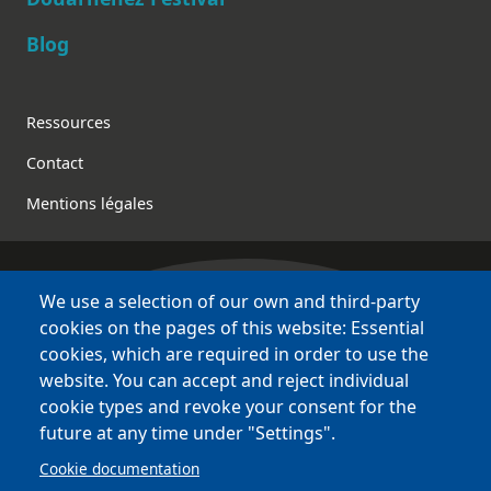
Blog
Footer
Ressources
Contact
Mentions légales
We use a selection of our own and third-party
Bretagne Culture Diversité
cookies on the pages of this website: Essential
various websites !
cookies, which are required in order to use the
website. You can accept and reject individual
Sites
BCD
cookie types and revoke your consent for the
Bazhvalan
future at any time under "Settings".
Bécédia
Cookie documentation
BED