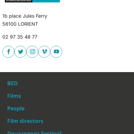
1b place Jules Ferry
56100 LORIENT
02 97 35 48 77
BED
Films
People
Main navigation
Film directors
Douarnenez Festival