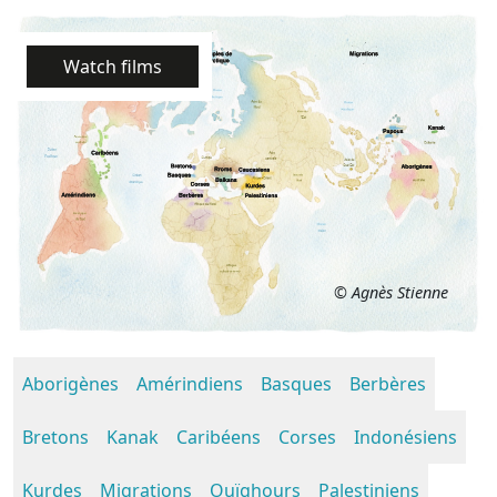
Watch films
© Agnès Stienne
Aborigènes
Amérindiens
Basques
Berbères
Bretons
Kanak
Caribéens
Corses
Indonésiens
Kurdes
Migrations
Ouïghours
Palestiniens