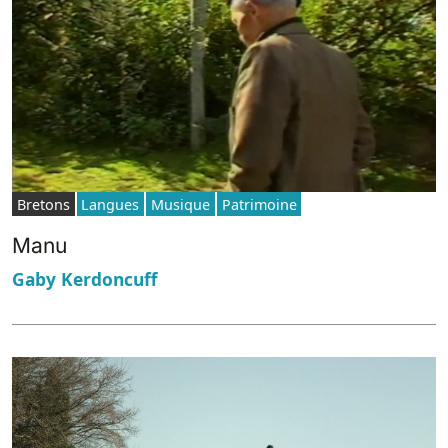
Bretons
Langues
Musique
Patrimoine
Manu
Gaby Kerdoncuff