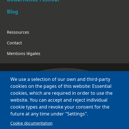
Blog
Footer
Ressources
Contact
Mentions légales
We use a selection of our own and third-party
Bretagne Culture Diversité
cookies on the pages of this website: Essential
various websites !
cookies, which are required in order to use the
website. You can accept and reject individual
Sites
BCD
cookie types and revoke your consent for the
Bazhvalan
future at any time under "Settings".
Bécédia
Cookie documentation
BED