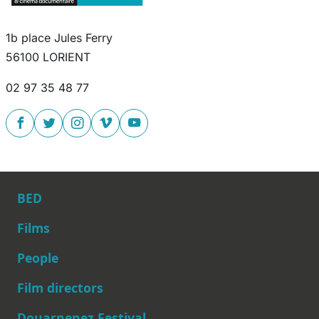
1b place Jules Ferry
56100 LORIENT
02 97 35 48 77
BED
Films
People
Main navigation
Film directors
Douarnenez Festival