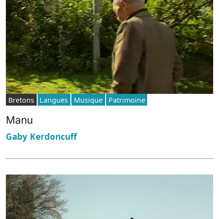
Bretons
Langues
Musique
Patrimoine
Manu
Gaby Kerdoncuff