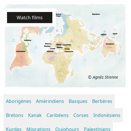
Watch films
© Agnès Stienne
Aborigènes
Amérindiens
Basques
Berbères
Bretons
Kanak
Caribéens
Corses
Indonésiens
Kurdes
Migrations
Ouïghours
Palestiniens