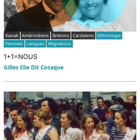
Kanak
Amérindiens
Bretons
Caribéens
Ethnologie
Femmes
Langues
Migrations
1+1=NOUS
Gilles Elie Dit Cosaque