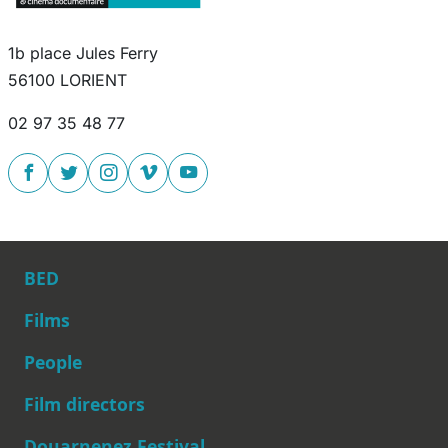
1b place Jules Ferry
56100 LORIENT
02 97 35 48 77
BED
Films
People
Main navigation
Film directors
Douarnenez Festival