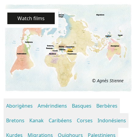
Watch films
© Agnès Stienne
Aborigènes
Amérindiens
Basques
Berbères
Bretons
Kanak
Caribéens
Corses
Indonésiens
Kurdes
Migrations
Ouïghours
Palestiniens