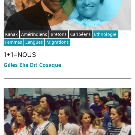
Kanak
Amérindiens
Bretons
Caribéens
Ethnologie
Femmes
Langues
Migrations
1+1=NOUS
Gilles Elie Dit Cosaque