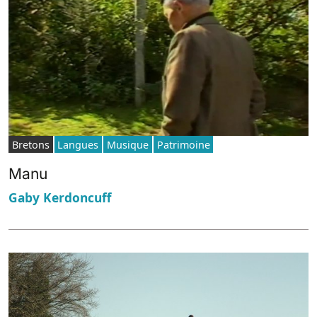
Bretons
Langues
Musique
Patrimoine
Manu
Gaby Kerdoncuff