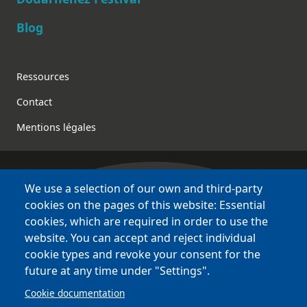
Blog
Footer
Ressources
Contact
Mentions légales
We use a selection of our own and third-party
Bretagne Culture Diversité
cookies on the pages of this website: Essential
various websites !
cookies, which are required in order to use the
website. You can accept and reject individual
Sites
BCD
cookie types and revoke your consent for the
Bazhvalan
future at any time under "Settings".
Bécédia
Cookie documentation
BED