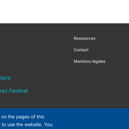
Footer
Ressources
Contact
Mentions légales
navigation
ctors
ez Festival
 on the pages of this
r to use the website. You