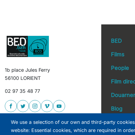
BED
Films
People
1b place Jules Ferry
Main 
56100 LORIENT
Film dire
02 97 35 48 77
Douarnen
Blog
We use a selection of our own and third-party cookies
website: Essential cookies, which are required in orde