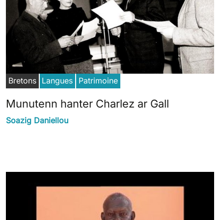
Bretons
Langues
Patrimoine
Munutenn hanter Charlez ar Gall
Soazig Daniellou