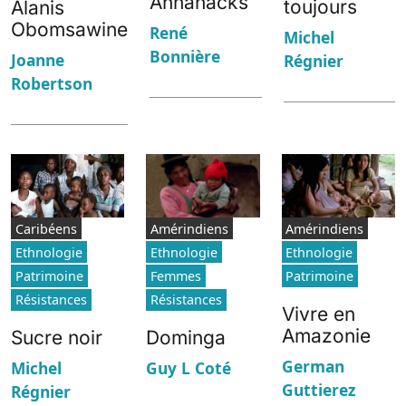
Annanacks
toujours
Alanis
Obomsawine
René
Michel
Bonnière
Joanne
Régnier
Robertson
Caribéens
Amérindiens
Amérindiens
Ethnologie
Ethnologie
Ethnologie
Patrimoine
Femmes
Patrimoine
Résistances
Résistances
Vivre en
Amazonie
Sucre noir
Dominga
German
Michel
Guy L Coté
Guttierez
Régnier