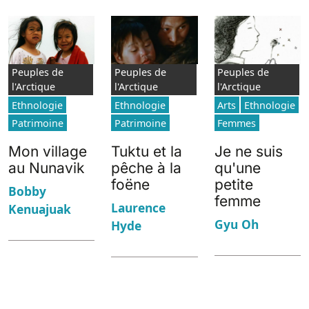
Peuples de
Peuples de
Peuples de
l'Arctique
l'Arctique
l'Arctique
Ethnologie
Ethnologie
Arts
Ethnologie
Patrimoine
Patrimoine
Femmes
Mon village
Tuktu et la
Je ne suis
au Nunavik
pêche à la
qu'une
foëne
petite
Bobby
femme
Laurence
Kenuajuak
Gyu Oh
Hyde