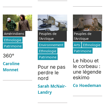
Amérindiens
Peuples de
Peuples de
l'Arctique
l'Arctique
Ethnologie
Environnement
Arts
Ethnologie
Patrimoine
Ethnologie
Patrimoine
360°
Patrimoine
Le hibou et
Caroline
le corbeau :
Pour ne pas
Monnet
une légende
perdre le
eskimo
nord
Co Hoedeman
Sarah McNair-
Landry