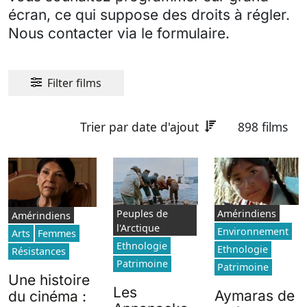
écran, ce qui suppose des droits à régler.
Nous contacter via le formulaire.
Filter films
Trier par date d'ajout
898 films
Peuples de
Amérindiens
Amérindiens
l'Arctique
Environnement
Arts
Femmes
Ethnologie
Ethnologie
Résistances
Patrimoine
Patrimoine
Une histoire
Les
Aymaras de
du cinéma :