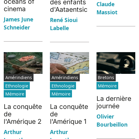
oceans of
des enfants
Claude
cinema
d'Aataentsic
Massiot
James June
René Sioui
Schneider
Labelle
Amérindiens
Amérindiens
Bretons
Ethnologie
Ethnologie
Mémoire
Mémoire
Mémoire
La dernière
journée
La conquête
La conquête
de
de
Olivier
l'Amérique 2
l'Amérique 1
Bourbeillon
Arthur
Arthur