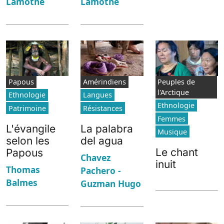
Lamothe
Lamothe
Papous
Amérindiens
Peuples de
l'Arctique
Ethnologie
Langues
Ethnologie
Patrimoine
Résistances
Femmes
L'évangile
La palabra
Musique
selon les
del agua
Le chant
Papous
Chavez
inuit
Thomas
Pachero -
Balmes
Guzman Hugo