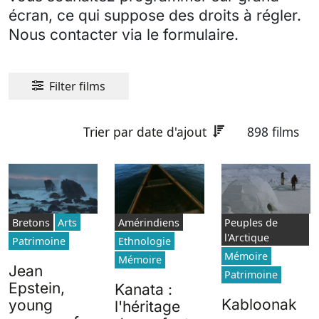
écran, ce qui suppose des droits à régler.
Nous contacter via le formulaire.
Filter films
Trier par date d'ajout
898 films
Bretons
Arts
Amérindiens
Peuples de
l'Arctique
Patrimoine
Ethnologie
Mémoire
Mémoire
Jean
Patrimoine
Epstein,
Kanata :
Kabloonak
young
l'héritage