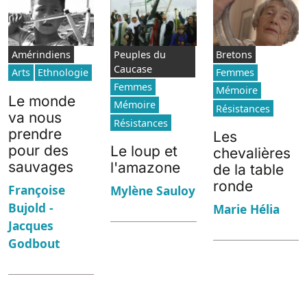
Amérindiens
Peuples du
Bretons
Caucase
Arts
Ethnologie
Femmes
Femmes
Mémoire
Le monde
Mémoire
Résistances
va nous
Résistances
prendre
Les
pour des
Le loup et
chevalières
sauvages
l'amazone
de la table
ronde
Françoise
Mylène Sauloy
Bujold -
Marie Hélia
Jacques
Godbout