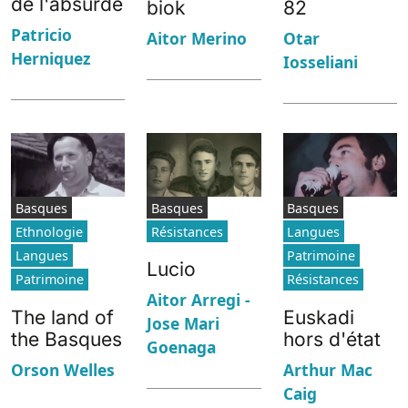
de l'absurde
biok
82
Patricio
Aitor Merino
Otar
Herniquez
Iosseliani
Basques
Basques
Basques
Ethnologie
Résistances
Langues
Langues
Patrimoine
Lucio
Patrimoine
Résistances
Aitor Arregi -
The land of
Euskadi
Jose Mari
the Basques
hors d'état
Goenaga
Orson Welles
Arthur Mac
Caig