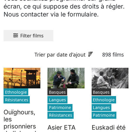
écran, ce qui suppose des droits à régler.
Nous contacter via le formulaire.
Filter films
Trier par date d'ajout
898 films
Ethnologie
Basques
Basques
Résistances
Langues
Ethnologie
Patrimoine
Langues
Ouïghours,
Résistances
Patrimoine
les
prisonniers
Asier ETA
Euskadi été