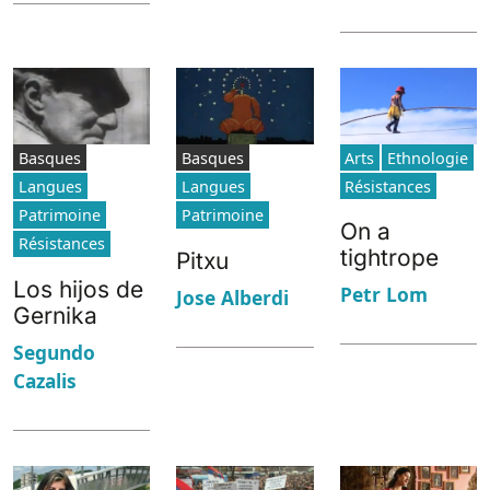
Basques
Basques
Arts
Ethnologie
Langues
Langues
Résistances
Patrimoine
Patrimoine
On a
Résistances
tightrope
Pitxu
Los hijos de
Petr Lom
Jose Alberdi
Gernika
Segundo
Cazalis