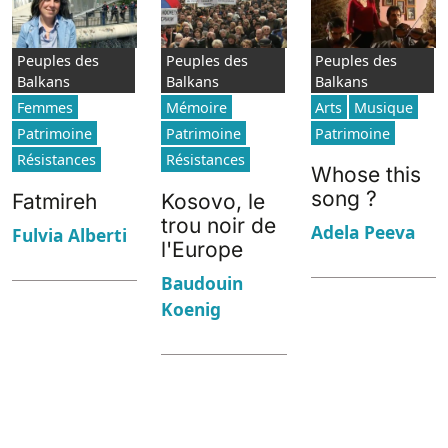
Peuples des
Peuples des
Peuples des
Balkans
Balkans
Balkans
Femmes
Mémoire
Arts
Musique
Patrimoine
Patrimoine
Patrimoine
Résistances
Résistances
Whose this
song ?
Fatmireh
Kosovo, le
trou noir de
Adela Peeva
Fulvia Alberti
l'Europe
Baudouin
Koenig