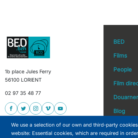
BED
Films
People
1b place Jules Ferry
Main 
56100 LORIENT
Film dire
02 97 35 48 77
Douarnen
Blog
We use a selection of our own and third-party cookies
website: Essential cookies, which are required in orde