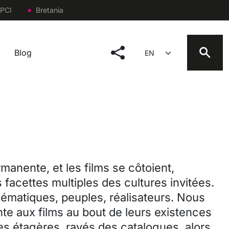
PCI
Bretania
social menu
Select your language
Blog
manente, et les films se côtoient,
 facettes multiples des cultures invitées.
thématiques, peuples, réalisateurs. Nous
te aux films au bout de leurs existences
les étagères, rayés des catalogues, alors