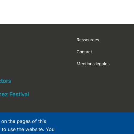
Footer
Ressources
Contact
Mentions légales
navigation
ctors
ez Festival
 on the pages of this
r to use the website. You