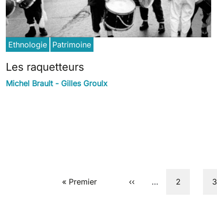
Ethnologie
Patrimoine
Les raquetteurs
Michel Brault - Gilles Groulx
Pagination
First page
Previous page
Page
P
« Premier
‹‹
…
2