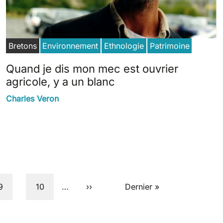
Bretons
Environnement
Ethnologie
Patrimoine
Quand je dis mon mec est ouvrier
agricole, y a un blanc
Charles Veron
Page
Page
Next page
Last page
9
10
…
››
Dernier »