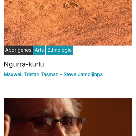
Aborigènes
Arts
Ethnologie
Ngurra-kurlu
Maxwell Tristan Tasman - Steve Jampijinpa