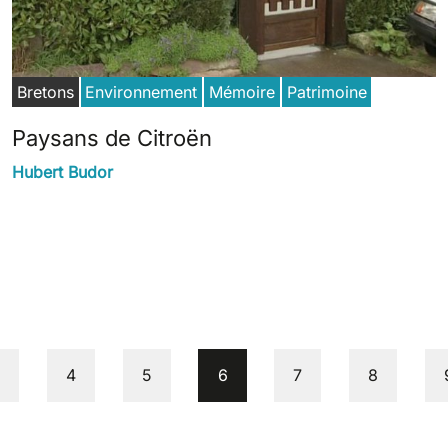
Bretons
Environnement
Mémoire
Patrimoine
Paysans de Citroën
Hubert Budor
age
Page
Page
Current page
Page
Page
3
4
5
6
7
8