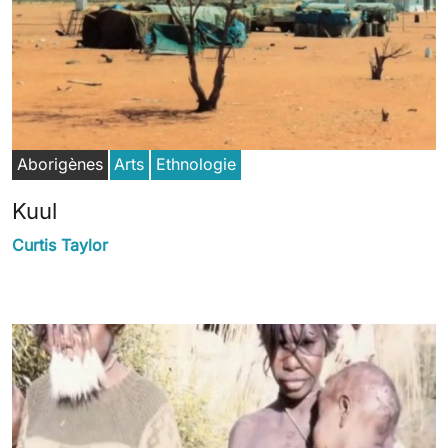
Aborigènes
Arts
Ethnologie
Kuul
Curtis Taylor