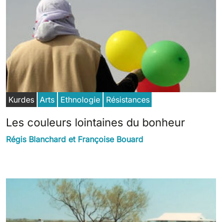
Kurdes
Arts
Ethnologie
Résistances
Les couleurs lointaines du bonheur
Régis Blanchard et Françoise Bouard