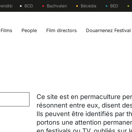
Sites
ersité:
BCD
Bazhvalan
Bécédia
BED
Films
People
Film directors
Douarnenez Festival
 navigation fr
Ce site est en permaculture per
résonnent entre eux, disent des
Ils peuvent être identifiés par 
portons une attention permanen
en festivals ou TV, oubliés sur 