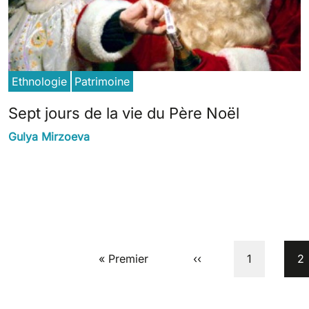
Ethnologie
Patrimoine
Sept jours de la vie du Père Noël
Gulya Mirzoeva
Pagination
First page
Previous page
Page
Cu
« Premier
‹‹
1
2