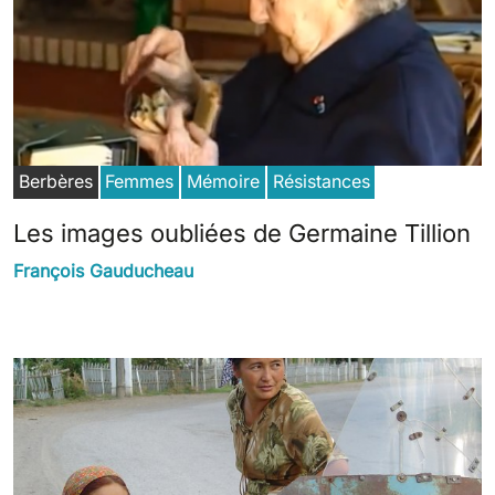
Berbères
Femmes
Mémoire
Résistances
Les images oubliées de Germaine Tillion
François Gauducheau