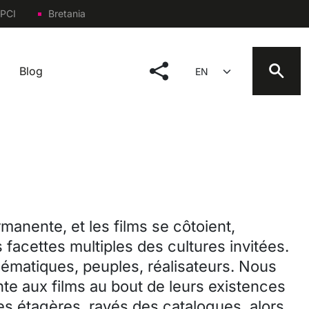
PCI
Bretania
social menu
Select your language
Blog
manente, et les films se côtoient,
 facettes multiples des cultures invitées.
thématiques, peuples, réalisateurs. Nous
te aux films au bout de leurs existences
les étagères, rayés des catalogues, alors