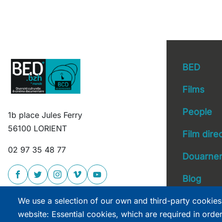
BED
Films
People
1b place Jules Ferry
Main 
56100 LORIENT
Film dire
02 97 35 48 77
Douarnen
Blog
We use a selection of our own and third-party cookies
website: Essential cookies, which are required in orde