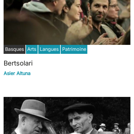
Basques
Arts
Langues
Patrimoine
Bertsolari
Asier Altuna