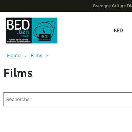
Skip to main content
Bretagne Culture Div
BED
Main
Breadcrumb
Home
Films
Films