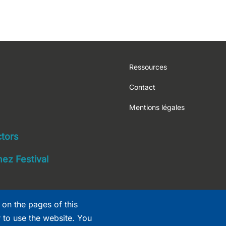
Footer
Ressources
Contact
Mentions légales
navigation
ctors
ez Festival
 on the pages of this
r to use the website. You