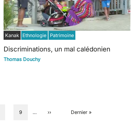
Kanak
Ethnologie
Patrimoine
Discriminations, un mal calédonien
Thomas Douchy
age
Page
Next page
Last page
9
…
››
Dernier »