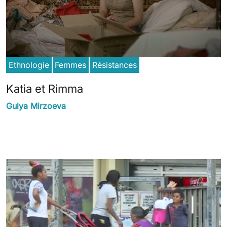
Ethnologie
Femmes
Résistances
Katia et Rimma
Gulya Mirzoeva