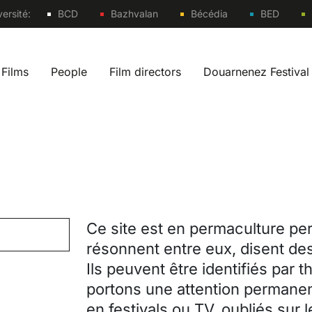
Sites
ersité:
BCD
Bazhvalan
Bécédia
BED
Films
People
Film directors
Douarnenez Festival
 navigation fr
Ce site est en permaculture per
résonnent entre eux, disent des
Ils peuvent être identifiés par 
portons une attention permanen
en festivals ou TV, oubliés sur 