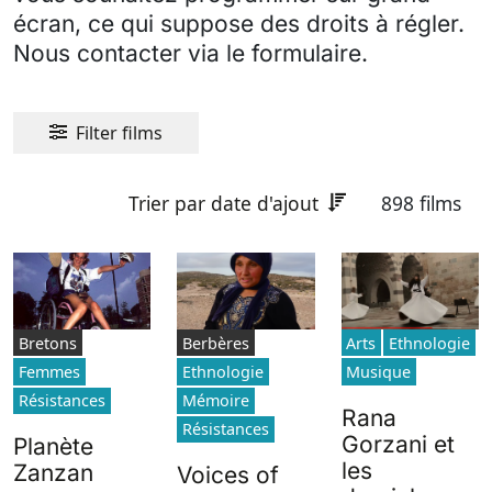
écran, ce qui suppose des droits à régler.
Nous contacter via le formulaire.
Filter films
Trier par date d'ajout
898 films
Bretons
Berbères
Arts
Ethnologie
Femmes
Ethnologie
Musique
Résistances
Mémoire
Rana
Résistances
Gorzani et
Planète
les
Zanzan
Voices of