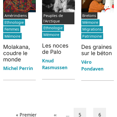
Amérindiens
Peuples de
Bretons
l'Arctique
Ethnologie
Mémoire
Ethnologie
Femmes
Migrations
Mémoire
Mémoire
Patrimoine
Les noces
Molakana,
Des graines
de Palo
coudre le
sur le béton
monde
Knud
Véro
Rasmussen
Michel Perrin
Pondaven
Pagination
First page
Previous page
Page
Page
« Premier
‹‹
…
5
6