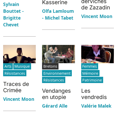
derviches
Kasserine
Sylvain
de Zazadin
Bouttet -
Olfa Lamloum
Vincent Moon
Brigitte
- Michel Tabet
Chevet
Arts
Musique
Bretons
Femmes
Résistances
Environnement
Mémoire
Résistances
Patrimoine
Traces de
Crimée
Vendanges
Les
en utopie
vendredis
Vincent Moon
Gérard Alle
Valérie Malek