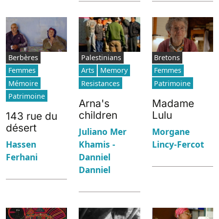
Berbères
Palestinians
Bretons
Femmes
Arts
Memory
Femmes
Mémoire
Resistances
Patrimoine
Patrimoine
Arna's
Madame
children
Lulu
143 rue du
désert
Juliano Mer
Morgane
Khamis -
Lincy-Fercot
Hassen
Danniel
Ferhani
Danniel