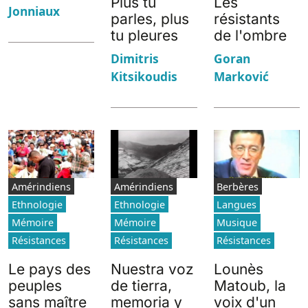
Plus tu
Les
Jonniaux
parles, plus
résistants
tu pleures
de l'ombre
Dimitris
Goran
Kitsikoudis
Marković
Amérindiens
Amérindiens
Berbères
Ethnologie
Ethnologie
Langues
Mémoire
Mémoire
Musique
Résistances
Résistances
Résistances
Le pays des
Nuestra voz
Lounès
peuples
de tierra,
Matoub, la
sans maître
memoria y
voix d'un