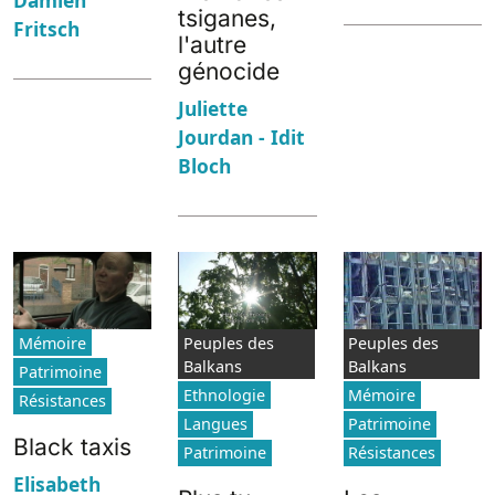
tsiganes,
Fritsch
l'autre
génocide
Juliette
Jourdan - Idit
Bloch
Mémoire
Peuples des
Peuples des
Balkans
Balkans
Patrimoine
Ethnologie
Mémoire
Résistances
Langues
Patrimoine
Black taxis
Patrimoine
Résistances
Elisabeth