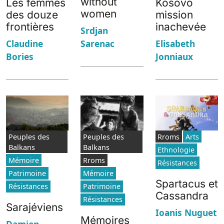
without
Les femmes
Kosovo
women
des douze
mission
frontières
inachevée
Srdjan
Sarenac
Claudine
Elisabeth
Bories
Jonniaux
Peuples des
Peuples des
Rroms
Arts
Balkans
Balkans
Ethnologie
Mémoire
Rroms
Résistances
Patrimoine
Mémoire
Spartacus et
Résistances
Patrimoine
Cassandra
Résistances
Sarajéviens
Ioanis Nuguet
Mémoires
Damien