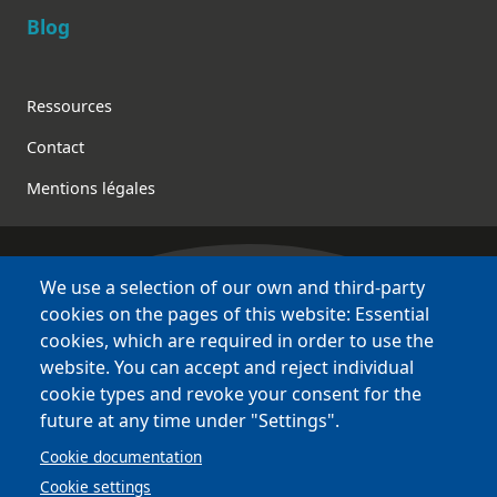
Blog
Footer
Ressources
Contact
Mentions légales
We use a selection of our own and third-party
Bretagne Culture Diversité
cookies on the pages of this website: Essential
various websites !
cookies, which are required in order to use the
website. You can accept and reject individual
Sites
BCD
cookie types and revoke your consent for the
Bazhvalan
future at any time under "Settings".
Bécédia
Cookie documentation
BED
Cookie settings
PCI