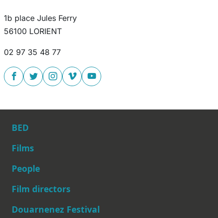
1b place Jules Ferry
56100 LORIENT
02 97 35 48 77
BED
Films
People
Main navigation
Film directors
Douarnenez Festival