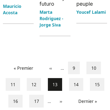
futuro
peuple
Mauricio
Marta
Youcef Lalami
Acosta
Rodriguez -
Jorge Siva
Pagination
First page
Previous page
Page
Page
« Premier
‹‹
…
9
10
Page
Page
Current page
Page
Page
11
12
13
14
15
Page
Page
Next page
Last page
16
17
…
››
Dernier »