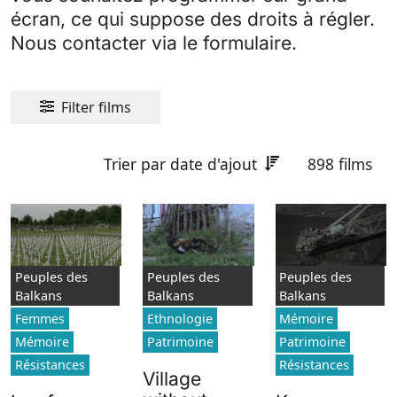
écran, ce qui suppose des droits à régler.
Nous contacter via le formulaire.
Filter films
Trier par date d'ajout
898 films
Peuples des
Peuples des
Peuples des
Balkans
Balkans
Balkans
Femmes
Ethnologie
Mémoire
Mémoire
Patrimoine
Patrimoine
Résistances
Résistances
Village