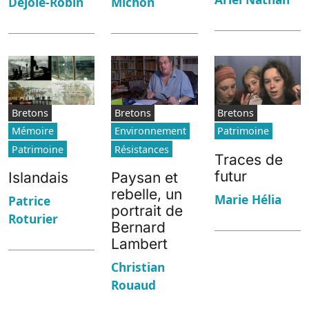
Dejoie-Robin
Michon
Bretons
Bretons
Bretons
Mémoire
Environnement
Patrimoine
Patrimoine
Résistances
Traces de
futur
Islandais
Paysan et
rebelle, un
Marie Hélia
Patrice
portrait de
Roturier
Bernard
Lambert
Christian
Rouaud