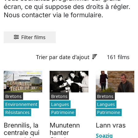
écran, ce qui suppose des droits à régler.
Nous contacter via le formulaire.
Filter films
Trier par date d'ajout
161 films
Bretons
Bretons
Bretons
Environnement
Langues
Langues
Résistances
Patrimoine
Patrimoine
Brennilis, la
Munutenn
Lann vras
centrale qui
hanter
Soazig