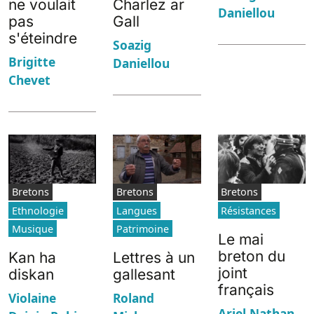
ne voulait
Charlez ar
Daniellou
pas
Gall
s'éteindre
Soazig
Brigitte
Daniellou
Chevet
Bretons
Bretons
Bretons
Ethnologie
Langues
Résistances
Musique
Patrimoine
Le mai
breton du
Kan ha
Lettres à un
joint
diskan
gallesant
français
Violaine
Roland
Ariel Nathan