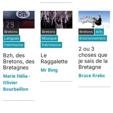
Bretons
Bretons
Bretons
Arts
Langues
Musique
Environnement
Patrimoine
Patrimoine
2 ou 3
choses que
Bzh, des
Le
je sais de la
Bretons, des
Raggalette
Bretagne
Bretagnes
Mr Bing
Bruce Krebs
Marie Hélia -
Olivier
Bourbeillon