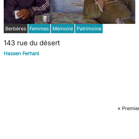
Berbères
Femmes
Mémoire
Patrimoine
143 rue du désert
Hassen Ferhani
Pagination
First pag
« Premie