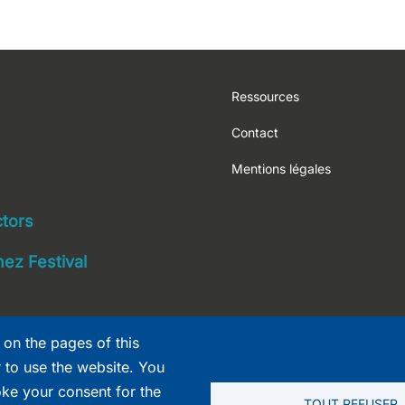
Footer
Ressources
Contact
Mentions légales
navigation
ctors
ez Festival
 on the pages of this
r to use the website. You
oke your consent for the
TOUT REFUSER