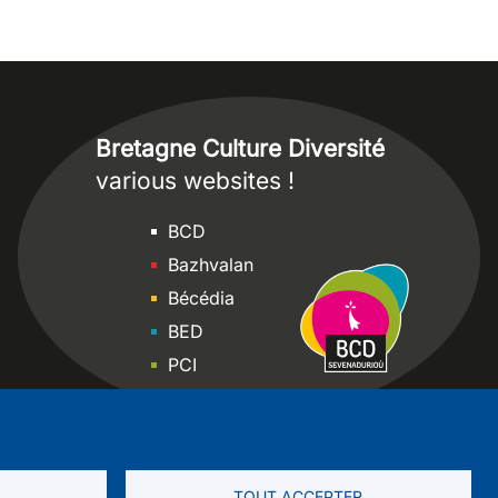
Bretagne Culture Diversité
various websites !
Sites
BCD
Bazhvalan
Bécédia
BED
PCI
Bretania
TOUT ACCEPTER