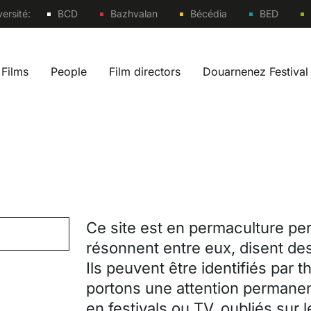
Sites
ersité:
BCD
Bazhvalan
Bécédia
BED
Films
People
Film directors
Douarnenez Festival
 navigation fr
Ce site est en permaculture per
résonnent entre eux, disent des
Ils peuvent être identifiés par 
portons une attention permanen
en festivals ou TV, oubliés sur 