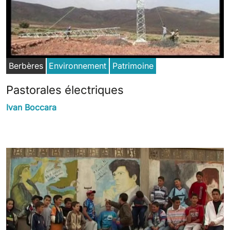
Berbères
Environnement
Patrimoine
Pastorales électriques
Ivan Boccara