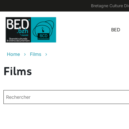
Skip to main content
Bretagne Culture Div
BED
Main
Breadcrumb
Home
Films
Films