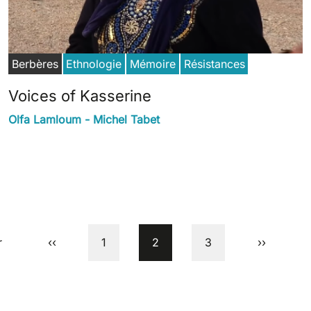
Berbères
Ethnologie
Mémoire
Résistances
Voices of Kasserine
Olfa Lamloum - Michel Tabet
e
Previous page
Page
Current page
Page
Next page
r
‹‹
1
2
3
››