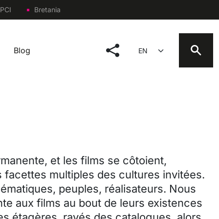
PCI
Bretania
social menu
Select your language
Blog
manente, et les films se côtoient,
 facettes multiples des cultures invitées.
thématiques, peuples, réalisateurs. Nous
te aux films au bout de leurs existences
les étagères, rayés des catalogues, alors