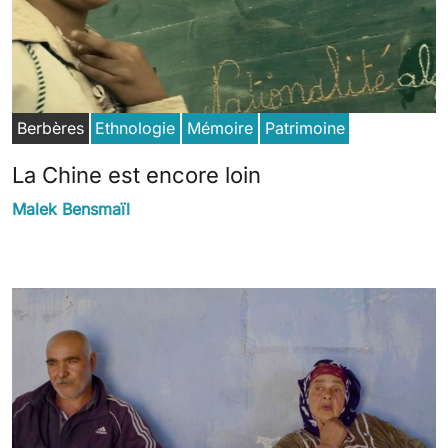
Berbères
Ethnologie
Mémoire
Patrimoine
La Chine est encore loin
Malek Bensmaïl