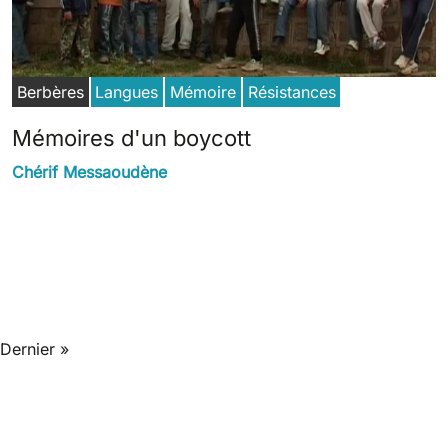
Berbères
Langues
Mémoire
Résistances
Mémoires d'un boycott
Chérif Messaoudène
Last page
Dernier »