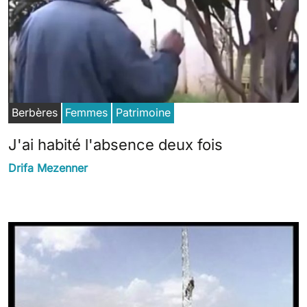
Berbères
Femmes
Patrimoine
J'ai habité l'absence deux fois
Drifa Mezenner