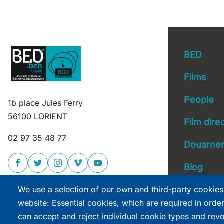
BED
Films
People
1b place Jules Ferry
Main 
56100 LORIENT
Film dire
02 97 35 48 77
Douarnen
Blog
We use a selection of our own and third-party cookies
website: Essential cookies, which are required in orde
can accept and reject individual cookie types and rev