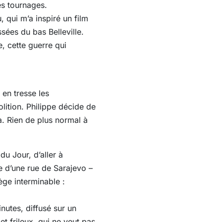
es tournages.
qui m’a inspiré un film
ées du bas Belleville.
e, cette guerre qui
 en tresse les
lition. Philippe décide de
là. Rien de plus normal à
du Jour, d’aller à
e d’une rue de Sarajevo –
ège interminable :
nutes, diffusé sur un
t frileux, qui ne veut pas