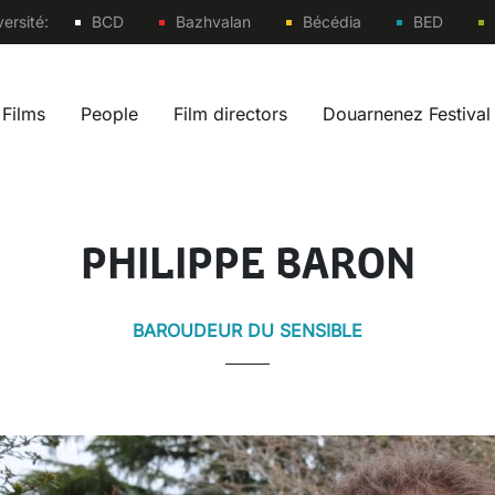
Sites
ersité:
BCD
Bazhvalan
Bécédia
BED
Films
People
Film directors
Douarnenez Festival
 navigation fr
PHILIPPE BARON
BAROUDEUR DU SENSIBLE