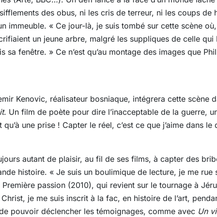
 sifflements des obus, ni les cris de terreur, ni les coups d
un immeuble. « Ce jour-là, je suis tombé sur cette scène où
rifiaient un jeune arbre, malgré les suppliques de celle qui l’
uis sa fenêtre. » Ce n’est qu’au montage des images que Ph
emir Kenovic, réalisateur bosniaque, intégrera cette scène d
it
. Un film de poète pour dire l’inacceptable de la guerre, u
it qu’à une prise ! Capter le réel, c’est ce que j’aime dans le
jours autant de plaisir, au fil de ses films, à capter des bri
rande histoire. « Je suis un boulimique de lecture, je me rue
lm Première passion (2010), qui revient sur le tournage à Jé
Christ, je me suis inscrit à la fac, en histoire de l’art, pend
 et de pouvoir déclencher les témoignages, comme avec
Un vi