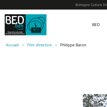
Skip to main content
Bretagne Culture Div
BED
Main
Breadcrumb
Accueil
Film directors
Philippe Baron