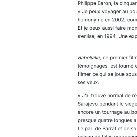
Philippe Baron, la cinquan
« Je peux voyager au bou
homonyme en 2002, comme 
Et je peux aussi faire mon
s’enlise, en 1994. Une ex
Babelville
, ce premier fil
témoignages, est tourné e
filmer ce qui se joue sous
ses yeux.
« J’ai trouvé normal de ré
Sarajevo pendant le siège
encore un tournage au bout
presque quatre longues an
Le pari de Barrat et de so
réseau de télés européenn