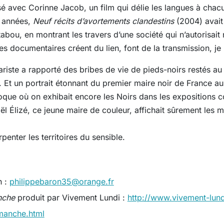
sé avec Corinne Jacob, un film qui délie les langues à chac
s années,
Neuf récits d’avortements clandestins
(2004) avait 
tabou, en montrant les travers d’une société qui n’autorisait n
Les documentaires créent du lien, font de la transmission, je
iste a rapporté des bribes de vie de pieds-noirs restés au
 Et un portrait étonnant du premier maire noir de France au
que où on exhibait encore les Noirs dans les expositions co
l Élizé, ce jeune maire de couleur, affichait sûrement les 
rpenter les territoires du sensible.
n :
philippebaron35@orange.fr
nche
produit par Vivement Lundi :
http://www.vivement-lun
imanche.html