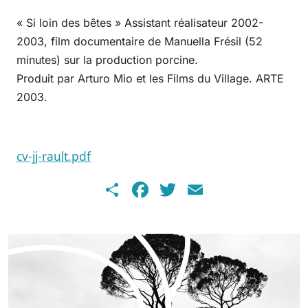
« Si loin des bêtes » Assistant réalisateur 2002-
2003, film documentaire de Manuella Frésil (52
minutes) sur la production porcine.
Produit par Arturo Mio et les Films du Village. ARTE
2003.
Document
cv-jj-rault.pdf
Share
Facebook
Twitter
Email