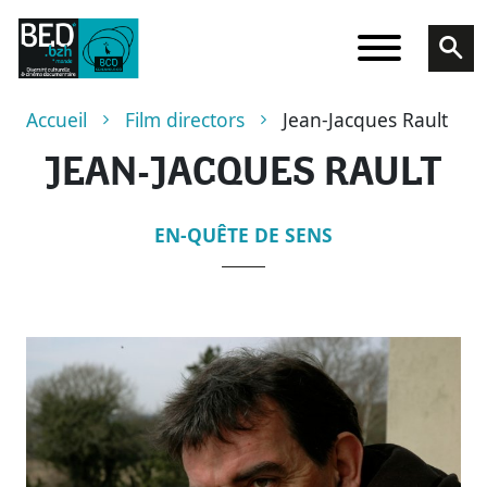
Skip to main content
Breadcrumb
Accueil
Film directors
Jean-Jacques Rault
JEAN-JACQUES RAULT
EN-QUÊTE DE SENS