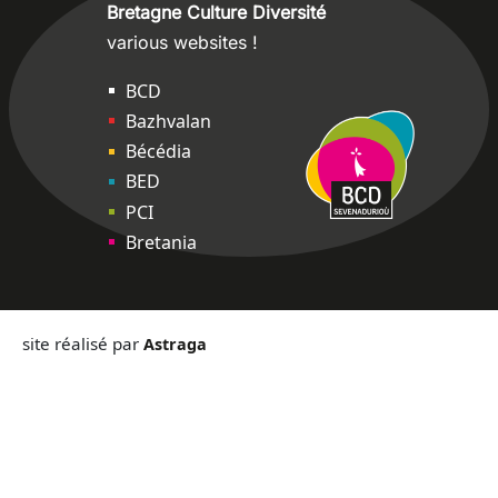
Bretagne Culture Diversité
various websites !
Sites
BCD
Bazhvalan
Bécédia
BED
PCI
Bretania
site réalisé par
Astraga