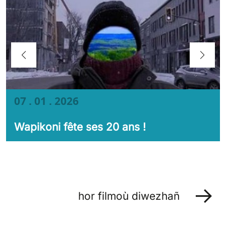
07 . 01 . 2026
Wapikoni fête ses 20 ans !
hor filmoù diwezhañ