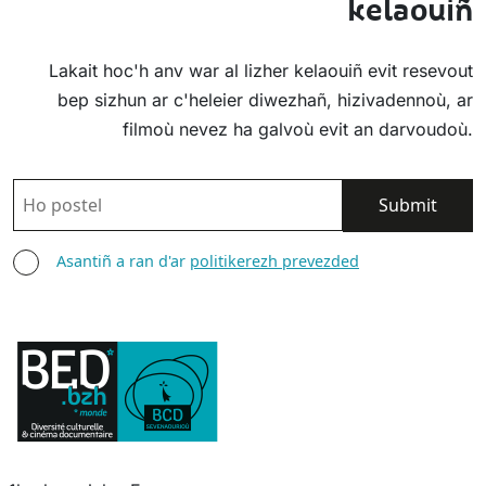
kelaouiñ
Lakait hoc'h anv war al lizher kelaouiñ evit resevout
bep sizhun ar c'heleier diwezhañ, hizivadennoù, ar
filmoù nevez ha galvoù evit an darvoudoù.
POSTEL
ASANTIÑ
Asantiñ a ran d'ar
politikerezh prevezded