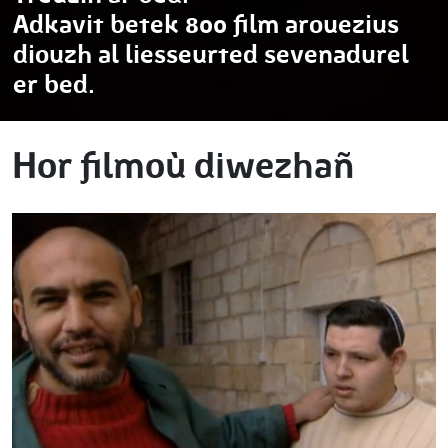
Adkavit betek 800 film arouezius
diouzh al liesseurted sevenadurel
er bed.
Hor filmoù diwezhañ