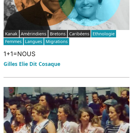
Kanak
Amérindiens
Bretons
Caribéens
Ethnologie
Femmes
Langues
Migrations
1+1=NOUS
Gilles Elie Dit Cosaque