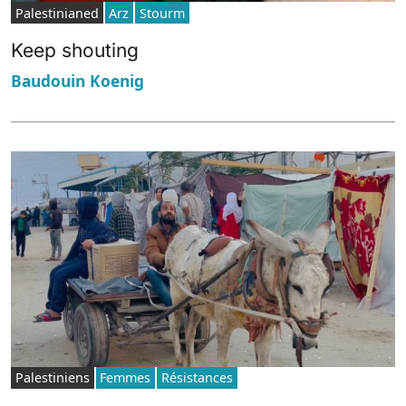
Palestinianed
Arz
Stourm
Keep shouting
Baudouin Koenig
Palestiniens
Femmes
Résistances