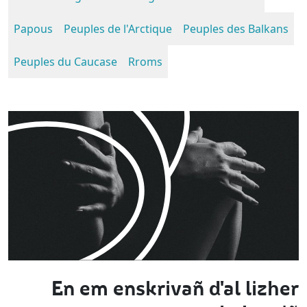
Papous
Peuples de l'Arctique
Peuples des Balkans
Peuples du Caucase
Rroms
En em enskrivañ d'al lizher