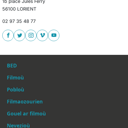
1b place Jules Ferry
56100 LORIENT
02 97 35 48 77
BED
Filmoù
Pobloù
Main navigation
Filmaozourien
Gouel ar filmoù
Nevezioù