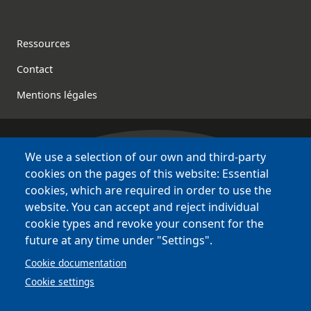
Footer
Ressources
Contact
Mentions légales
We use a selection of our own and third-party
Bretagne Culture Diversité
cookies on the pages of this website: Essential
des sites variés !
cookies, which are required in order to use the
website. You can accept and reject individual
Sites
BCD
cookie types and revoke your consent for the
Bazhvalan
future at any time under "Settings".
Bécédia
Cookie documentation
BED
Cookie settings
PCI
Bretania