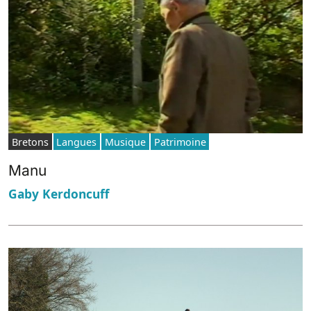
Bretons
Langues
Musique
Patrimoine
Manu
Gaby Kerdoncuff