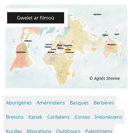
Gwelet ar filmoù
© Agnès Stienne
Aborigènes
Amérindiens
Basques
Berbères
Bretons
Kanak
Caribéens
Corses
Indonésiens
Kurdes
Migrations
Ouïghours
Palestiniens