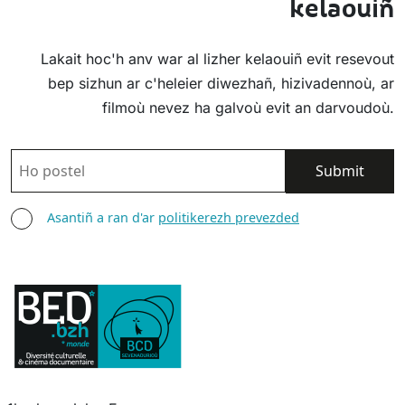
kelaouiñ
Lakait hoc'h anv war al lizher kelaouiñ evit resevout
bep sizhun ar c'heleier diwezhañ, hizivadennoù, ar
filmoù nevez ha galvoù evit an darvoudoù.
POSTEL
ASANTIÑ
Asantiñ a ran d'ar
politikerezh prevezded