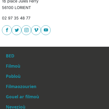
1b place Jules Ferry
56100 LORIENT
02 97 35 48 77
BED
Filmoù
Pobloù
Main navigation
Filmaozourien
Gouel ar filmoù
Nevezioù