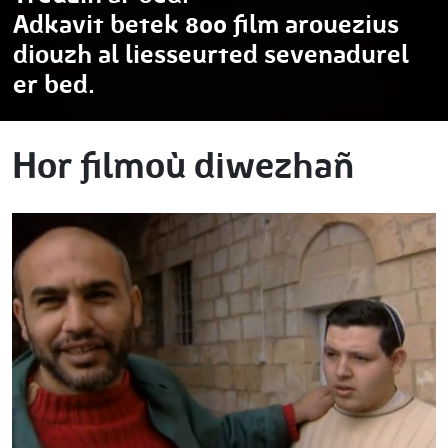
Adkavit betek 800 film arouezius
diouzh al liesseurted sevenadurel
er bed.
Hor filmoù diwezhañ