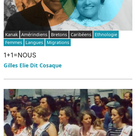
Kanak
Amérindiens
Bretons
Caribéens
Ethnologie
Femmes
Langues
Migrations
1+1=NOUS
Gilles Elie Dit Cosaque