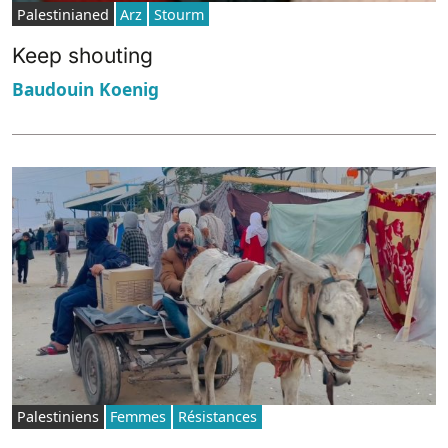
Palestinianed
Arz
Stourm
Keep shouting
Baudouin Koenig
Palestiniens
Femmes
Résistances