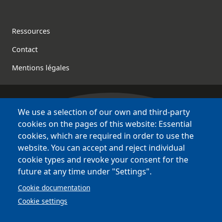
Footer
Ressources
Contact
Mentions légales
We use a selection of our own and third-party
Bretagne Culture Diversité
cookies on the pages of this website: Essential
des sites variés !
cookies, which are required in order to use the
website. You can accept and reject individual
Sites
BCD
cookie types and revoke your consent for the
Bazhvalan
future at any time under "Settings".
Bécédia
Cookie documentation
BED
Cookie settings
PCI
Bretania