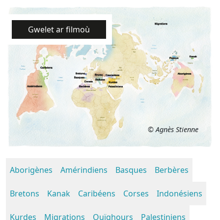
Gwelet ar filmoù
© Agnès Stienne
Aborigènes
Amérindiens
Basques
Berbères
Bretons
Kanak
Caribéens
Corses
Indonésiens
Kurdes
Migrations
Ouïghours
Palestiniens