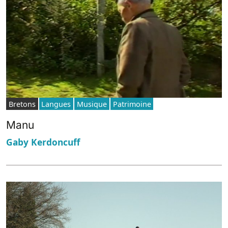
Bretons
Langues
Musique
Patrimoine
Manu
Gaby Kerdoncuff