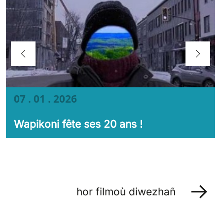
07 . 01 . 2026
Wapikoni fête ses 20 ans !
hor filmoù diwezhañ