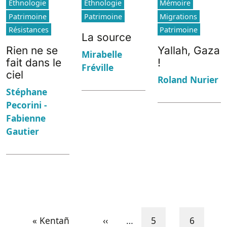
Ethnologie
Ethnologie
Mémoire
Patrimoine
Patrimoine
Migrations
Résistances
Patrimoine
La source
Rien ne se
Yallah, Gaza
Mirabelle
fait dans le
!
Fréville
ciel
Roland Nurier
Stéphane
Pecorini -
Fabienne
Gautier
Pagination
First page
Previous page
Pajenn
Pajenn
« Kentañ
‹‹
…
5
6