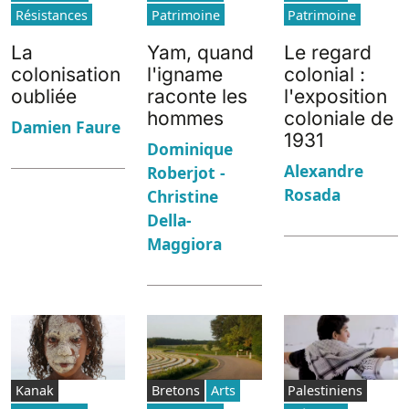
Résistances
Patrimoine
Patrimoine
La
Yam, quand
Le regard
colonisation
l'igname
colonial :
oubliée
raconte les
l'exposition
hommes
coloniale de
Damien Faure
1931
Dominique
Alexandre
Roberjot -
Rosada
Christine
Della-
Maggiora
Kanak
Bretons
Arts
Palestiniens