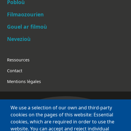
Pobloù
Main navigation
Filmaozourien
Gouel ar filmoù
Nevezioù
Footer
Ressources
Contact
Mentions légales
We use a selection of our own and third-party
Bretagne Culture Diversité
cookies on the pages of this website: Essential
des sites variés !
cookies, which are required in order to use the
website. You can accept and reject individual
BCD