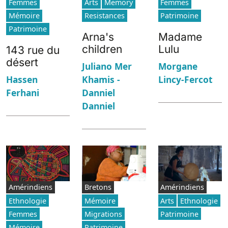
Femmes
Arts
Memory
Femmes
Mémoire
Resistances
Patrimoine
Patrimoine
Arna's
Madame
children
Lulu
143 rue du
désert
Juliano Mer
Morgane
Khamis -
Lincy-Fercot
Hassen
Danniel
Ferhani
Danniel
Amérindiens
Bretons
Amérindiens
Ethnologie
Mémoire
Arts
Ethnologie
Femmes
Migrations
Patrimoine
Mémoire
Patrimoine