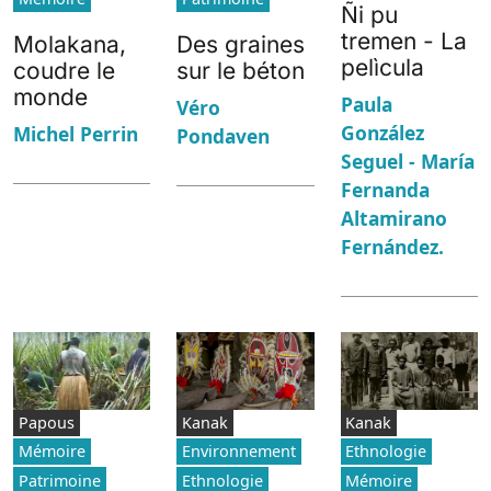
Ñi pu
tremen - La
Molakana,
Des graines
pelìcula
coudre le
sur le béton
monde
Paula
Véro
González
Michel Perrin
Pondaven
Seguel - María
Fernanda
Altamirano
Fernández.
Papous
Kanak
Kanak
Mémoire
Environnement
Ethnologie
Patrimoine
Ethnologie
Mémoire