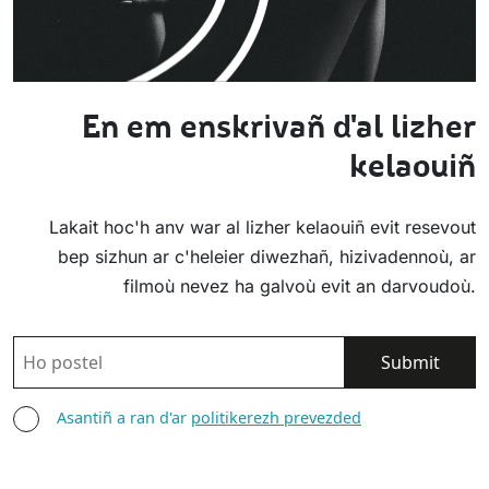
En em enskrivañ d'al lizher
kelaouiñ
Lakait hoc'h anv war al lizher kelaouiñ evit resevout
bep sizhun ar c'heleier diwezhañ, hizivadennoù, ar
filmoù nevez ha galvoù evit an darvoudoù.
POSTEL
ASANTIÑ
Asantiñ a ran d'ar
politikerezh prevezded