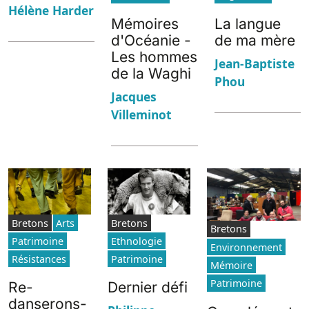
Hélène Harder
Mémoires
La langue
d'Océanie -
de ma mère
Les hommes
Jean-Baptiste
de la Waghi
Phou
Jacques
Villeminot
Bretons
Arts
Bretons
Bretons
Patrimoine
Ethnologie
Environnement
Résistances
Patrimoine
Mémoire
Patrimoine
Re-
Dernier défi
danserons-