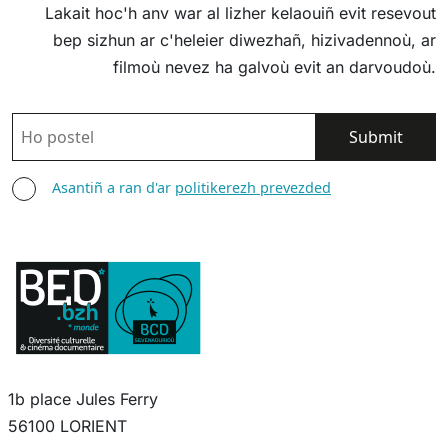
Lakait hoc'h anv war al lizher kelaouiñ evit resevout
bep sizhun ar c'heleier diwezhañ, hizivadennoù, ar
filmoù nevez ha galvoù evit an darvoudoù.
POSTEL
ASANTIÑ
Asantiñ a ran d'ar
politikerezh prevezded
1b place Jules Ferry
56100 LORIENT