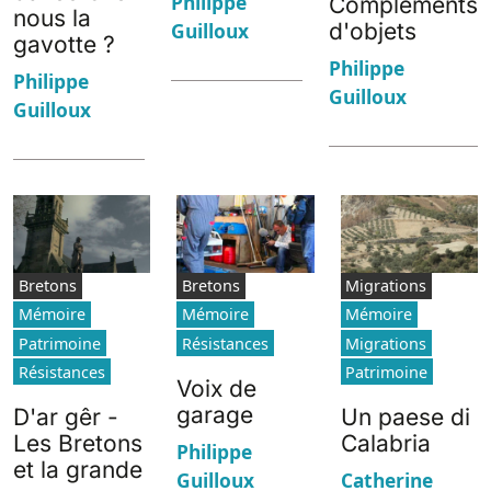
Philippe
Compléments
nous la
d'objets
Guilloux
gavotte ?
Philippe
Philippe
Guilloux
Guilloux
Bretons
Bretons
Migrations
Mémoire
Mémoire
Mémoire
Patrimoine
Résistances
Migrations
Résistances
Patrimoine
Voix de
garage
D'ar gêr -
Un paese di
Les Bretons
Calabria
Philippe
et la grande
Guilloux
Catherine