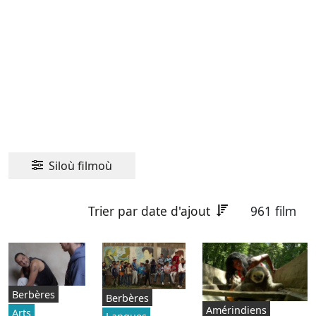
Siloù filmoù
Trier par date d'ajout
961 film
Berbères
Berbères
Amérindiens
Arts