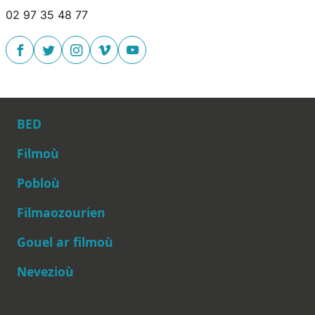
02 97 35 48 77
BED
Filmoù
Pobloù
Main navigation
Filmaozourien
Gouel ar filmoù
Nevezioù