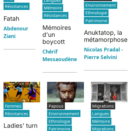
Langues
Environnement
Résistances
Mémoire
Ethnologie
Résistances
Fatah
Patrimoine
Mémoires
Abdenour
Anuktatop, la
d'un
Ziani
métamorphose
boycott
Nicolas Pradal -
Chérif
Pierre Selvini
Messaoudène
Femmes
Papous
Migrations
Résistances
Environnement
Langues
Ethnologie
Mémoire
Ladies' turn
Patrimoine
Migrations