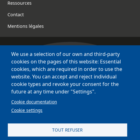
Footer
Ressources
Contact
Mentions légales
We use a selection of our own and third-party
Bretagne Culture Diversité
cookies on the pages of this website: Essential
des sites variés !
cookies, which are required in order to use the
website. You can accept and reject individual
Sites
BCD
cookie types and revoke your consent for the
Bazhvalan
future at any time under "Settings".
Bécédia
Cookie documentation
BED
Cookie settings
PCI
Bretania
TOUT REFUSER