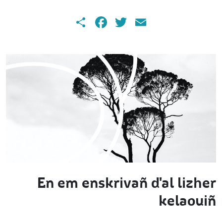
Share
Facebook
Twitter
Email
En em enskrivañ d'al lizher
kelaouiñ